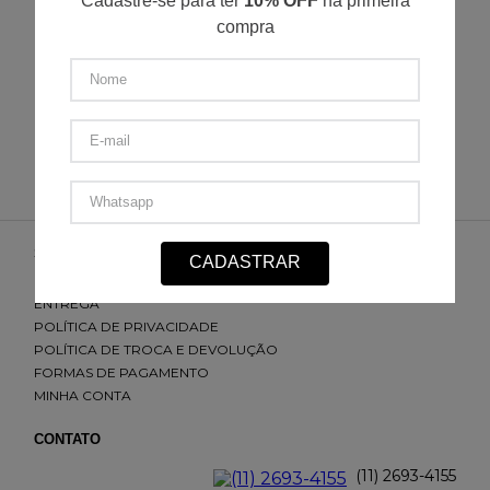
Cadastre-se para ter
10% OFF
na primeira
compra
P
M
G
GG
XGG
☆
☆
☆
☆
☆
R$
174
,
50
R$
29
,
08
/
6
x de
R$
349
,
00
SUPORTE
CADASTRAR
NÓS
ENTREGA
POLÍTICA DE PRIVACIDADE
POLÍTICA DE TROCA E DEVOLUÇÃO
FORMAS DE PAGAMENTO
MINHA CONTA
CONTATO
(11) 2693-4155