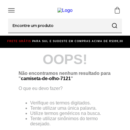
Encontre um produto
FRETE GRÁTIS
PARA SUL E SUDESTE EM COMPRAS ACIMA DE R$399,00
OOPS!
Não encontramos nenhum resultado para
"
camiseta-de-olho-7121
"
O que eu devo fazer?
Verifique os termos digitados.
Tente utilizar uma única palavra.
Utilize termos genéricos na busca.
Tente utilizar sinônimos do termo
desejado.