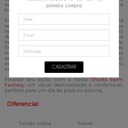
secagem rápida, mantendo você confortável e
primeira compra
fresco durante todo o dia.
Sua textura suave ao toque oferece uma
sensação agradável na pele, enquanto sua
resistência ao desgaste impede o surgimento
de bolinhas, garantindo uma aparência
impecável temporada após temporada.
Experimente o ajuste perfeito e a liberdade de
movimento que você deseja em suas aventuras
aquáticas. Escolha qualidade, escolha conforto,
escolha nossas sungas para acompanhar seu
CADASTRAR
estilo de vida ativo
Finalize seu estilo com o nosso
Shorts Swim
Fantasy
, um visual descontraído e confortável,
perfeito para um dia de praia ou piscina.
Diferencial:
Suave
Tecido nobre