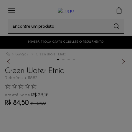
Encontre um produto
PRIMEIRA TROCA GRÁTIS CONSULTE O REGULAMENTO
Sungas
Green Water Etnic
Green Water Etnic
Referência
:
11882
☆
☆
☆
☆
☆
R$
28
,
16
em até
3
x de
R$
84
,
50
R$
169
,
00