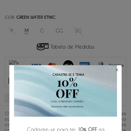
COR
GREEN WATER ETNIC
:
P
M
G
GG
3G
Tabela de Medidas
Parcelas
1
x
de
R$ 84,50
sem juros.
R$ 84,50
2
x
de
R$ 42,25
sem juros.
3
x
de
R$ 28,16
sem juros.
O verão com confiança e estilo com nossas
sungas
. Projetadas para oferecer o máximo
conforto e durabilidade, essas sungas são feitas
Cadastre-se para ter
10% OFF
na
com tecidos de que proporcionam uma