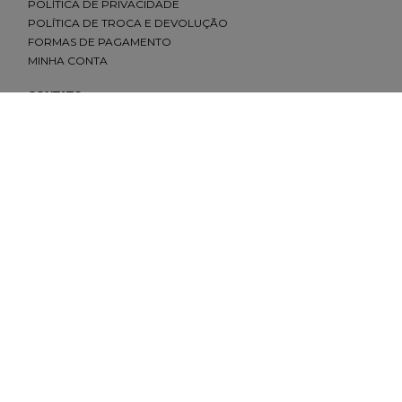
POLÍTICA DE PRIVACIDADE
POLÍTICA DE TROCA E DEVOLUÇÃO
FORMAS DE PAGAMENTO
MINHA CONTA
CONTATO
(11) 2693-4155
sac@redfeather.com.br
SHOPPING ELDORADO, PISO 1 - SÃO PAULO - SP
(11) 93501-0029
MORUMBI SHOPPING, PISO TÉRREO - SÃO PAULO - SP
(11) 91645-4642
SHOPPING ANÁLIA FRANCO, PISO LÍRIO - SÃO PAULO - SP
(11) 93501-7779
SHOPPING VILA OLÍMPIA, PISO 1 -SÃO PAULO - SP
(11) 93206-6137
REDES SOCIAIS