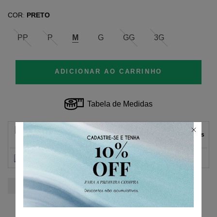
COR
PRETO
:
PP
P
M
G
GG
3G
ADICIONAR AO CARRINHO
Tabela de Medidas
Parcelas
1
x
de
R$ 99,50
sem juros.
R$ 99,50
2
x
de
R$ 49,75
sem juros.
3
x
de
R$ 33,16
sem juros.