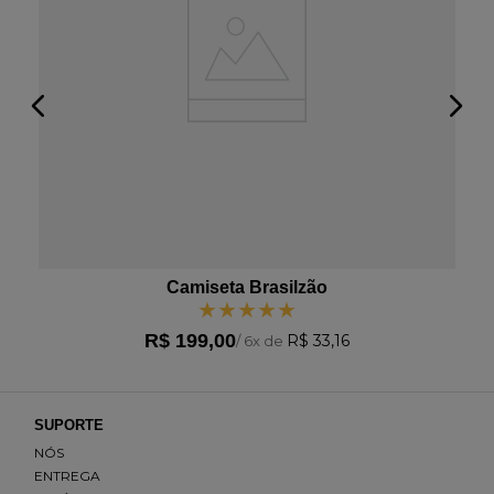
Camiseta Brasilzão
★
★
★
★
★
R$
199
,
00
R$
33
,
16
/
6
x de
SUPORTE
NÓS
ENTREGA