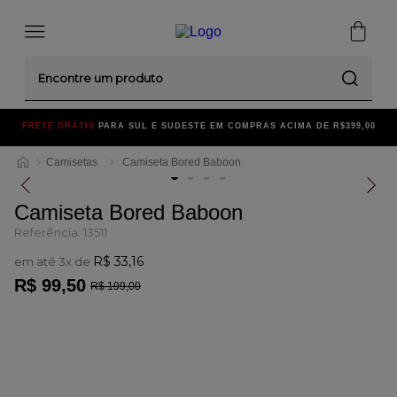
Encontre um produto
FRETE GRÁTIS
PARA SUL E SUDESTE EM COMPRAS ACIMA DE R$399,00
Camisetas
Camiseta Bored Baboon
Camiseta Bored Baboon
Referência
:
13511
R$
33
,
16
em até
3
x de
R$
99
,
50
R$
199
,
00