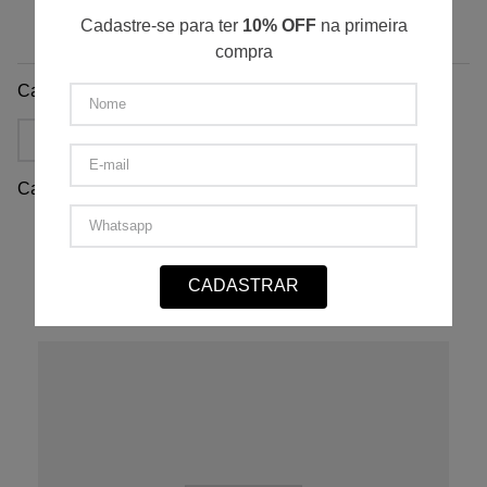
Cadastre-se para ter
10% OFF
na primeira
Avaliações
compra
Carregando…
Mais recentes
Todos
Carregando avaliações…
Faça login para escrever uma avaliação.
CADASTRAR
QUEM VIU, COMPROU TAMBÉM