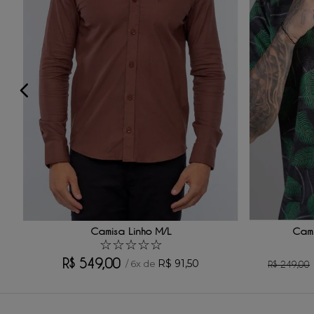
★
★
★
★
★
Seu nome
Sua localização
Endereço de email
Escreva uma avaliação
Camisa Linho M/L
Cami
☆
☆
☆
☆
☆
R$
549
,
00
R$
91
,
50
/
6
x de
R$
249
,
00
ENVIAR AVALIAÇÃO