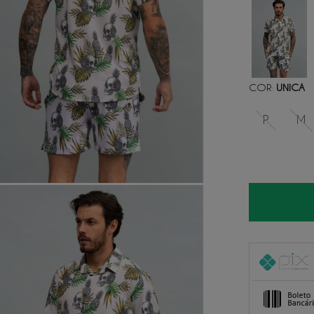
COR
UNICA
:
P
M
1
x
de
R$ 