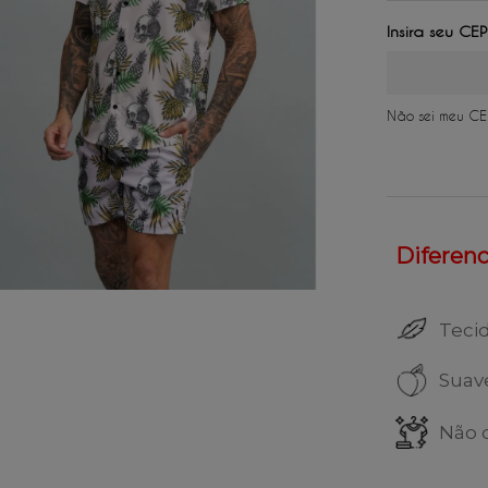
2
x
de
R$ 
3
x
de
R$ 
4
x
de
R$ 
Não sei meu CE
Diferenci
Teci
Suav
Não 