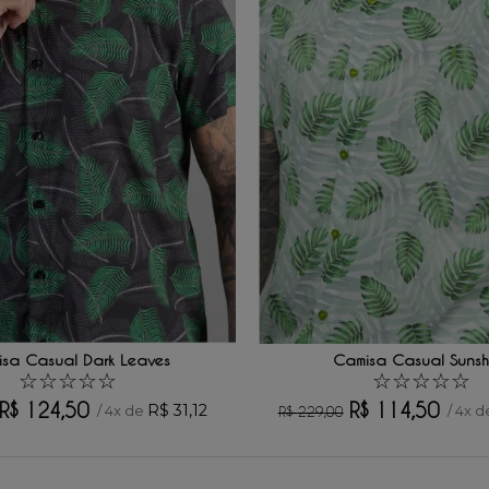
sa Casual Dark Leaves
Camisa Casual Sunsh
☆
☆
☆
☆
☆
☆
☆
☆
☆
☆
R$
124
,
50
R$
114
,
50
R$
31
,
12
/
4
x de
/
4
x d
R$
229
,
00