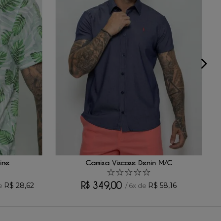
ine
Camisa Viscose Denin M/C
☆
☆
☆
☆
☆
R$
349
,
00
R$
28
,
62
R$
58
,
16
e
/
6
x de