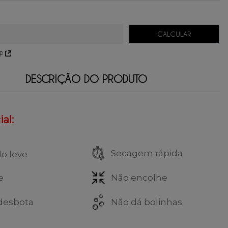
57,25
sem juros.
38,16
sem juros.
28,62
sem juros.
P
DESCRIÇÃO DO PRODUTO
al:
Secagem rápida
do leve
e
Não encolhe
desbota
Não dá bolinhas