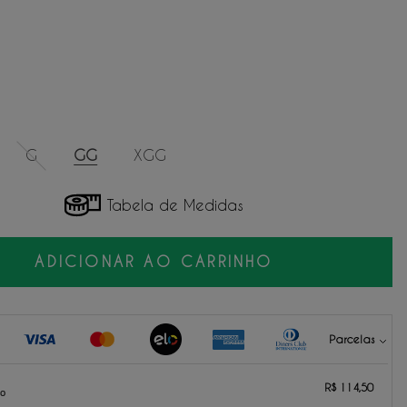
G
GG
XGG
Tabela de Medidas
ADICIONAR AO CARRINHO
Parcelas
114,50
sem juros.
R$ 114,50