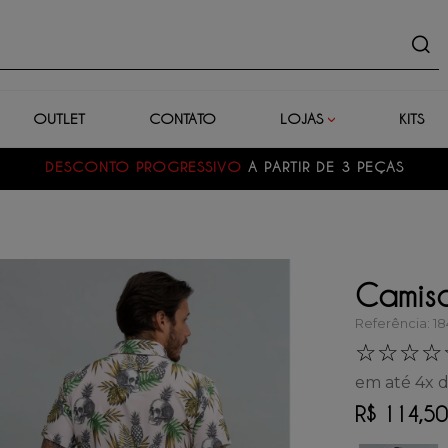
uto
OUTLET
CONTATO
LOJAS
KITS
DESCONTO PROGRESSIVO
A PARTIR DE 3 PEÇAS
Camisa
Referência
:
1
☆
☆
☆
☆
em até
4
x 
R$
114
,
50