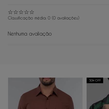
☆
☆
☆
☆
☆
Classificação média: 0
(0 avaliações)
Nenhuma avaliação
Adicionar avaliação
50%
OFF
Título
Avalie o produto de 1 a 5 estrelas