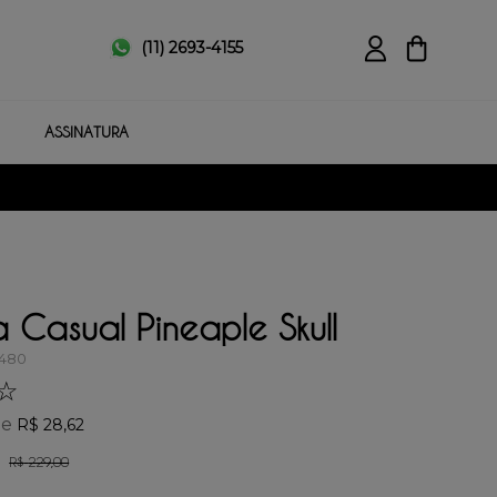
(11) 2693-4155
ASSINATURA
 Casual Pineaple Skull
8480
☆
de
R$
28
,
62
R$
229
,
00