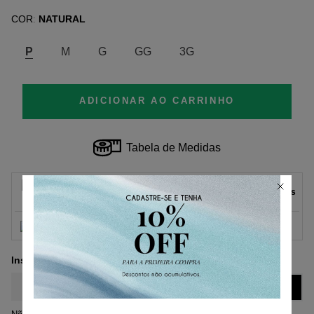
COR
NATURAL
:
P
M
G
GG
3G
ADICIONAR AO CARRINHO
Tabela de Medidas
Parcelas
1
x
de
R$ 489,00
sem juros.
R$ 489,00
2
x
de
R$ 244,50
sem juros.
3
x
de
R$ 163,00
sem juros.
4
x
de
R$ 122,25
sem juros.
5
x
de
R$ 97,80
sem juros.