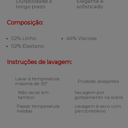
Durabilidade a
Elegante e
longo prazo
sofisticado
Composição:
52% Linho
46% Viscose
02% Elastano
Instruções de lavagem:
Lavar à temperatura
Proibido alvejantes
máxima de 30º
Não secar em
Secagem por
tambor
gotejamento na sobra
Passar temperatura
Lavagem à seco com
médias
percloretileno