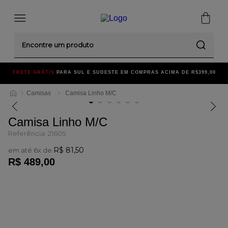
Encontre um produto
FRETE GRÁTIS
PARA SUL E SUDESTE EM COMPRAS ACIMA DE R$399,00
Camisas
Camisa Linho M/C
Camisa Linho M/C
Referência
:
21605
R$
81
,
50
em até
6
x de
R$
489
,
00