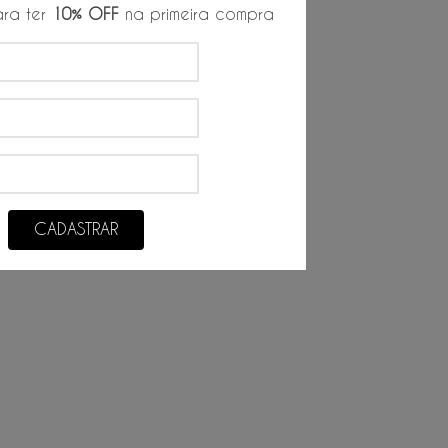
9
,
00
R$
39
,
83
/
6
x de
ra ter
10% OFF
na primeira compra
CADASTRAR