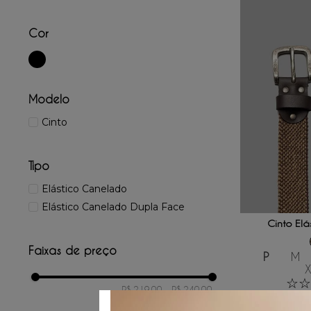
Cor
Modelo
Cinto
Tipo
Elástico Canelado
ADICIONAR
Elástico Canelado Dupla Face
Cinto Elá
Faixas de preço
P
M
☆
☆
R$ 219,00
–
R$ 240,00
R$
239
,
00