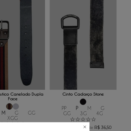
ONAR AO CARRINHO
ADICIONAR AO CARRINHO
ástico Canelado Dupla
Cinto Cadarço Stone
Face
PP
P
M
G
M
G
GG
GG
3G
4G
XGG
☆
☆
☆
☆
☆
☆
☆
☆
☆
☆
R$
219
,
00
R$
36
,
50
/
6
x de