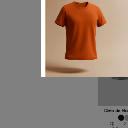
ADICIONAR
Cinto de El
PP
P