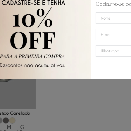
R$
23
Cadastre-se pa
 AO CARRINHO
astico Canelado
M
G