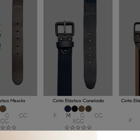
 AO CARRINHO
ADICIONAR AO CARRINHO
ADICI
stico Mescla
Cinto Elástico Canelado
Cinto El
G
GG
P
M
G
GG
P
XGG
XGG
☆
☆
☆
☆
☆
☆
☆
☆
R$
239
,
00
R$
39
,
83
R$
39
,
83
/
6
x de
/
6
x de