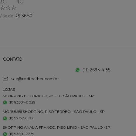
3G
4G
☆
☆
☆
R$
36
,
50
/
6
x de
CONTATO
(11) 2693-4155
sac@redfeather.com.br
LOJAS
SHOPPING ELDORADO, PISO 1 - SÃO PAULO - SP
(11) 93501-0029
MORUMBI SHOPPING, PISO TÉRREO - SÃO PAULO - SP
(11) 97137-6102
SHOPPING ANÁLIA FRANCO. PISO LÍRIO - SÃO PAULO -SP
(11) 93501-7779