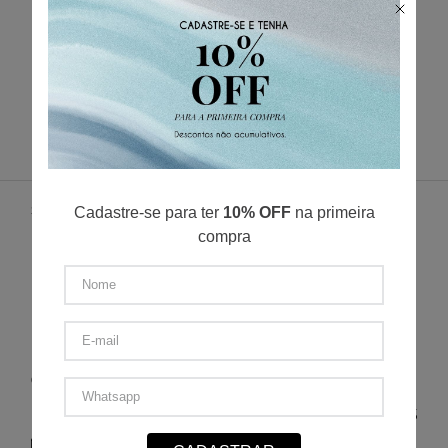
Verifique os termos digitados.
Tente utilizar uma única palavra.
Utilize termos genéricos na busca.
Tente utilizar sinônimos do termo
desejado.
SUPORTE
Cadastre-se para ter
10% OFF
na primeira
NÓS
compra
ENTREGA
POLÍTICA DE PRIVACIDADE
POLÍTICA DE TROCA E DEVOLUÇÃO
FORMAS DE PAGAMENTO
MINHA CONTA
CONTATO
(11) 2693-4155
sac@redfeather.com.br