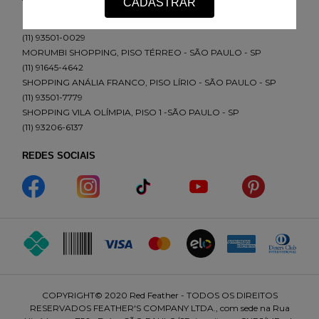
CADASTRAR
SHOPPING ELDORADO, PISO 1 - SÃO PAULO - SP
(11) 93501-0029
MORUMBI SHOPPING, PISO TÉRREO - SÃO PAULO - SP
(11) 91645-4642
SHOPPING ANÁLIA FRANCO, PISO LÍRIO - SÃO PAULO - SP
(11) 93501-7779
SHOPPING VILA OLÍMPIA, PISO 1 -SÃO PAULO - SP
(11) 93206-6137
REDES SOCIAIS
COPYRIGHT© 2020 Red Feather - TODOS OS DIREITOS
RESERVADOS FEATHER'S COMPANY LTDA., com sede na Rua