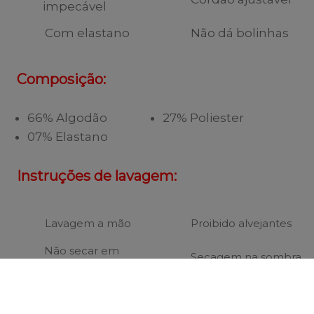
impecável
Com elastano
Não dá bolinhas
Composição:
66% Algodão
27% Poliester
07% Elastano
Instruções de lavagem:
Lavagem a mão
Proibido alvejantes
Não secar em
Secagem na sombra
tambor
Passar temperatura
Não lavar a seco
minimas