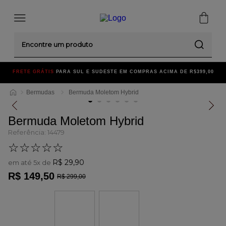
Encontre um produto
FRETE GRÁTIS
PARA SUL E SUDESTE EM COMPRAS ACIMA DE R$399,00
Bermudas
Bermuda Moletom Hybrid
Bermuda Moletom Hybrid
Referência
:
14479
☆
☆
☆
☆
☆
R$
29
,
90
em até
5
x de
R$
149
,
50
R$
299
,
00