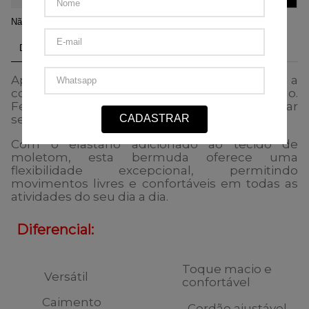
5
x
de
R$ 29,90
sem juros.
Não sei meu CEP
DESCRIÇÃO DO PRODUTO
Apresentamos a Bermuda Moletom Hybrid, a
combinação perfeita entre conforto e estilo.
Feita para homens que valorizam o bem-estar
CADASTRAR
sem abrir mão da elegância.
Com o elastano adicionado ao tecido de
moletom, esta bermuda oferece uma
flexibilidade excepcional, permitindo
movimentos livres e confortáveis em todas as
atividades do seu dia a dia.
Diferencial:
Toque macio e
Versátil
confortável
Caimento
Cordão ajustável