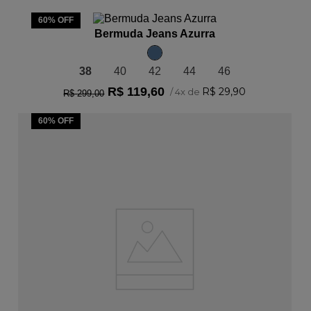
ADICIONAR AO CARRINHO
60%
OFF
Bermuda Jeans Azurra
38
40
42
44
46
R$
119
,
60
R$
29
,
90
/
4
x de
R$
299
,
00
60%
OFF