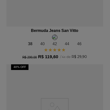
ADICIONAR AO CARRINHO
Bermuda Jeans San Vitto
38
40
42
44
46
★
★
★
★
★
R$
119
,
60
R$
29
,
90
/
4
x de
R$
299
,
00
40%
OFF