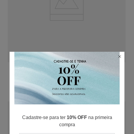
ADICIONAR AO CARRINHO
Bermuda Moletinho Com Linho
38
40
42
44
46
R$
227
,
40
R$
37
,
90
/
6
x de
R$
379
,
00
60%
OFF
Cadastre-se para ter
10% OFF
na primeira
compra