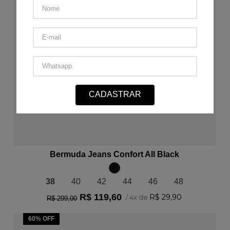
CADASTRAR
ADICIONAR AO CARRINHO
Bermuda Jeans Confort All Black
38
40
42
44
46
48
R$
119
,
60
R$
29
,
90
/
4
x de
R$
299
,
00
60%
OFF