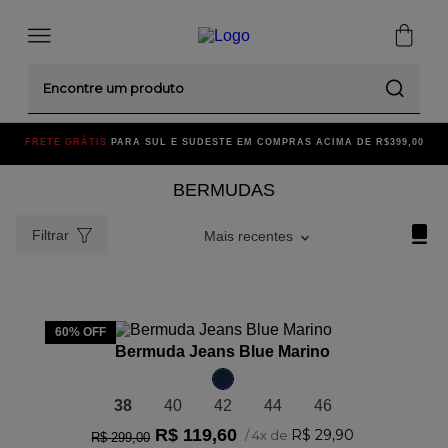
Encontre um produto
FRETE GRÁTIS
PARA SUL E SUDESTE EM COMPRAS ACIMA DE R$399,00
BERMUDAS
Filtrar
Mais recentes
ADICIONAR AO CARRINHO
60%
OFF
Bermuda Jeans Blue Marino
38
40
42
44
46
R$
119
,
60
R$
29
,
90
/
4
x de
R$
299
,
00