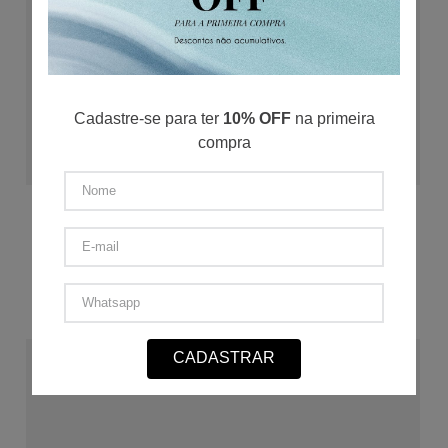
Cadastre-se para ter
10% OFF
na primeira
compra
ADICIONAR AO CARRINHO
Bermuda Jeans San Vitto
38
40
42
44
46
★
★
★
★
★
R$
119
,
60
R$
29
,
90
/
4
x de
R$
299
,
00
60%
OFF
CADASTRAR