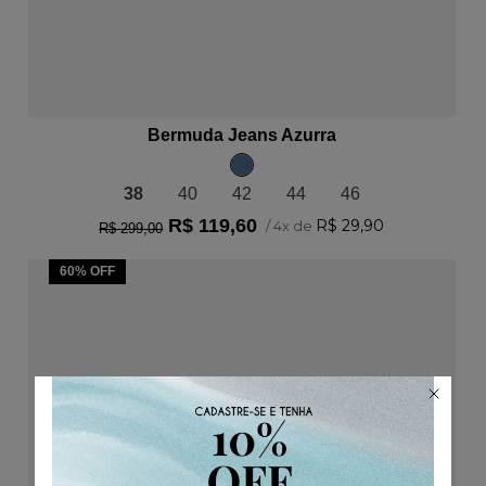
ADICIONAR AO CARRINHO
Bermuda Jeans Azurra
38
40
42
44
46
R$
119
,
60
R$
29
,
90
/
4
x de
R$
299
,
00
60%
OFF