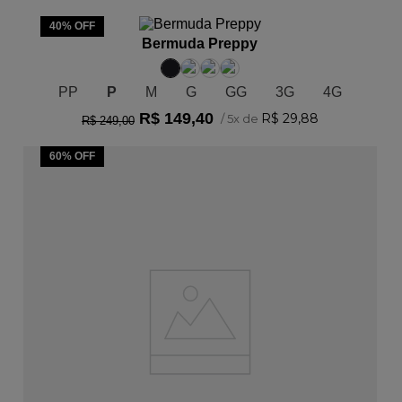
ADICIONAR AO CARRINHO
40%
OFF
Bermuda Preppy
PP
P
M
G
GG
3G
4G
R$
149
,
40
R$
29
,
88
/
5
x de
R$
249
,
00
60%
OFF