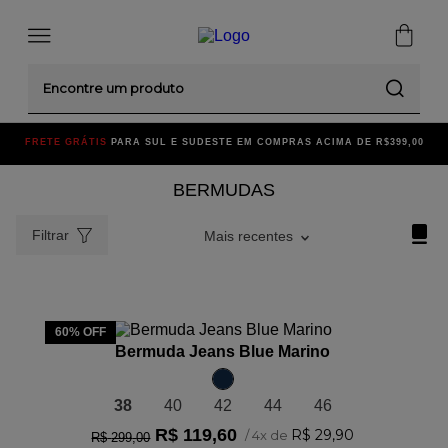
Encontre um produto
FRETE GRÁTIS
PARA SUL E SUDESTE EM COMPRAS ACIMA DE R$399,00
BERMUDAS
Filtrar
Mais recentes
ADICIONAR AO CARRINHO
60%
OFF
Bermuda Jeans Blue Marino
38
40
42
44
46
R$
119
,
60
R$
29
,
90
/
4
x de
R$
299
,
00