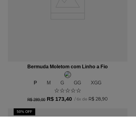
ADICIONAR AO CARRINHO
Bermuda Moletom com Linho a Fio
P
M
G
GG
XGG
☆
☆
☆
☆
☆
R$
173
,
40
R$
28
,
90
/
6
x de
R$
289
,
00
50%
OFF