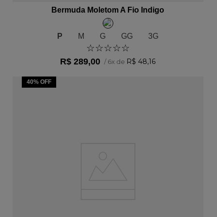
Bermuda Moletom A Fio Indigo
P
M
G
GG
3G
☆
☆
☆
☆
☆
R$
289
,
00
R$
48
,
16
/
6
x de
40%
OFF