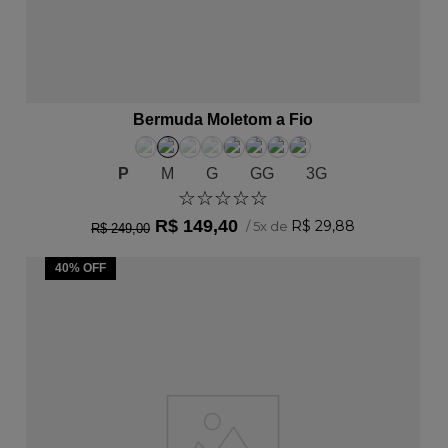
ADICIONAR AO CARRINHO
Bermuda Moletom a Fio
P
M
G
GG
3G
☆
☆
☆
☆
☆
R$
149
,
40
R$
29
,
88
/
5
x de
R$
249
,
00
40%
OFF