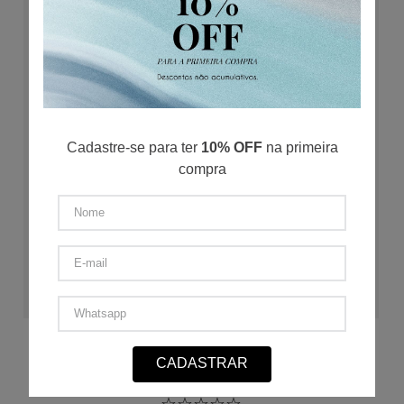
Cadastre-se para ter
10% OFF
na primeira
compra
ADICIONAR AO CARRINHO
Bermuda Preppy
CADASTRAR
PP
P
M
G
GG
3G
4G
☆
☆
☆
☆
☆