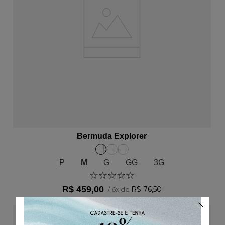
ADICIONAR AO CARRINHO
Bermuda Explorer
P
M
G
GG
3G
☆
☆
☆
☆
☆
R$
459
,
00
R$
76
,
50
/
6
x de
40%
OFF