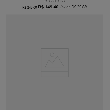
R$
149
,
40
R$
29
,
88
/
5
x de
R$
249
,
00
ADICIONAR AO CARRINHO