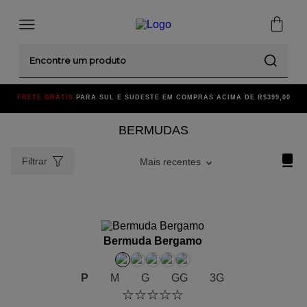
Encontre um produto
FRETE GRÁTIS
PARA SUL E SUDESTE EM COMPRAS ACIMA DE R$399,00
BERMUDAS
Filtrar
Mais recentes
ADICIONAR AO CARRINHO
Bermuda Bergamo
P
M
G
GG
3G
☆
☆
☆
☆
☆