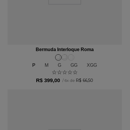
ADICIONAR AO CARRINHO
Bermuda Interloque Roma
P
M
G
GG
XGG
☆
☆
☆
☆
☆
R$
399
,
00
R$
66
,
50
/
6
x de