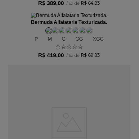
R$
389
,
00
R$
64
,
83
/
6
x de
ADICIONAR AO CARRINHO
Bermuda Alfaiataria Texturizada.
P
M
G
GG
XGG
☆
☆
☆
☆
☆
R$
419
,
00
R$
69
,
83
/
6
x de