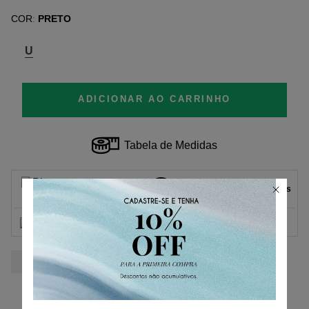
COR
PRETO
:
U
ADICIONAR AO CARRINHO
Tabela de Medidas
Parcelas
1
x
de
R$ 169,00
sem juros.
R$ 169,00
2
x
de
R$ 84,50
sem juros.
3
x
de
R$ 56,33
sem juros.
4
x
de
R$ 42,25
sem juros.
5
x
de
R$ 33,80
sem juros.