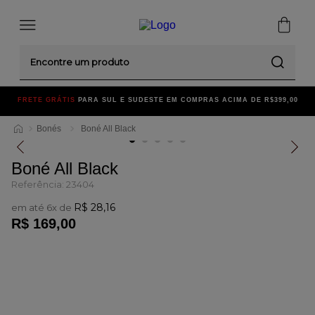
Encontre um produto
FRETE GRÁTIS
PARA SUL E SUDESTE EM COMPRAS ACIMA DE R$399,00
Bonés
Boné All Black
Boné All Black
Referência
:
23404
R$
28
,
16
em até
6
x de
R$
169
,
00