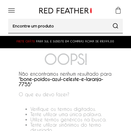
Encontre um produto
FRETE GRÁTIS
PARA SUL E SUDESTE EM COMPRAS ACIMA DE R$399,00
OOPS!
Não encontramos nenhum resultado para
"
bone-poidos-azul-celeste-e-laranja-
7755
"
O que eu devo fazer?
Verifique os termos digitados.
Tente utilizar uma única palavra.
Utilize termos genéricos na busca.
Tente utilizar sinônimos do termo
desejado.