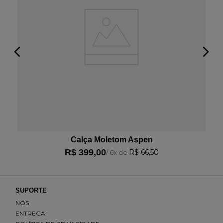
Calça Moletom Aspen
R$
399
,
00
R$
66
,
50
/
6
x de
SUPORTE
NÓS
ENTREGA