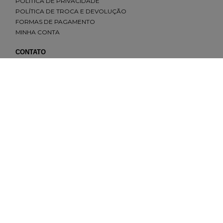
POLÍTICA DE PRIVACIDADE
POLÍTICA DE TROCA E DEVOLUÇÃO
FORMAS DE PAGAMENTO
MINHA CONTA
CONTATO
(11) 2693-4155
sac@redfeather.com.br
SHOPPING ELDORADO, PISO 1 - SÃO PAULO - SP
(11) 93501-0029
MORUMBI SHOPPING, PISO TÉRREO - SÃO PAULO - SP
(11) 91645-4642
SHOPPING ANÁLIA FRANCO, PISO LÍRIO - SÃO PAULO - SP
(11) 93501-7779
SHOPPING VILA OLÍMPIA, PISO 1 -SÃO PAULO - SP
(11) 93206-6137
REDES SOCIAIS