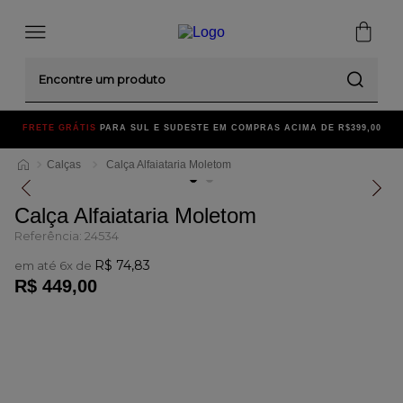
Encontre um produto
FRETE GRÁTIS
PARA SUL E SUDESTE EM COMPRAS ACIMA DE R$399,00
Calças
Calça Alfaiataria Moletom
Calça Alfaiataria Moletom
Referência
:
24534
R$
74
,
83
em até
6
x de
R$
449
,
00