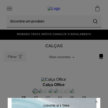
Encontre um produto
00
PRIMEIRA TROCA GRÁTIS CONSULTE O REGULAMENTO
CALÇAS
Filtrar
Mais recentes
ADICIONAR AO CARRINHO
Calça Office
38
40
42
44
46
48
R$
499
,
00
R$
83
,
16
/
6
x de