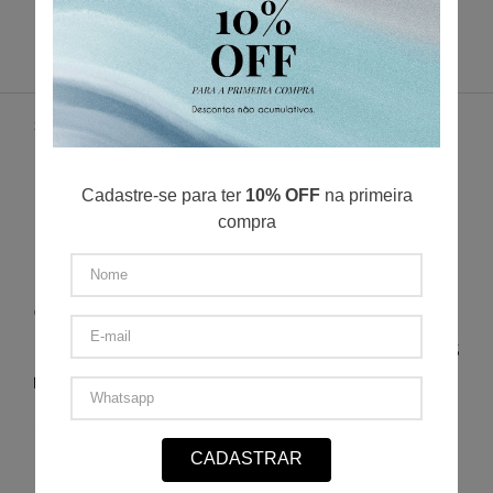
SUPORTE
NÓS
ENTREGA
Cadastre-se para ter
10% OFF
na primeira
POLÍTICA DE PRIVACIDADE
compra
POLÍTICA DE TROCA E DEVOLUÇÃO
FORMAS DE PAGAMENTO
MINHA CONTA
CONTATO
(11) 2693-4155
sac@redfeather.com.br
SHOPPING ELDORADO, PISO 1 - SÃO PAULO - SP
(11) 93501-0029
CADASTRAR
MORUMBI SHOPPING, PISO TÉRREO - SÃO PAULO - SP
(11) 91645-4642