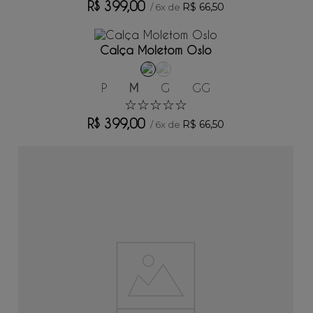
R$
399
,
00
R$
66
,
50
/
6
x de
ADICIONAR AO CARRINHO
Calça Moletom Oslo
P
M
G
GG
☆
☆
☆
☆
☆
R$
399
,
00
R$
66
,
50
/
6
x de