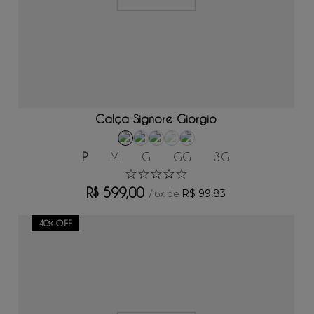
ADICIONAR AO CARRINHO
Calça Signore Giorgio
P
M
G
GG
3G
☆
☆
☆
☆
☆
R$
599
,
00
R$
99
,
83
/
6
x de
40%
OFF