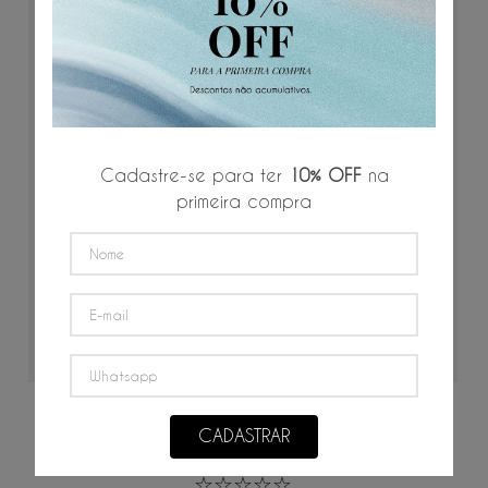
Cadastre-se para ter
10% OFF
na
primeira compra
ADICIONAR AO CARRINHO
Calça Alfaiataria Piquet
CADASTRAR
P
M
G
GG
☆
☆
☆
☆
☆