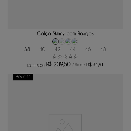
ADICIONAR AO CARRINHO
Calça Skinny com Rasgos
38
40
42
44
46
48
☆
☆
☆
☆
☆
R$
209
,
50
R$
34
,
91
/
6
x de
R$
419
,
00
50%
OFF