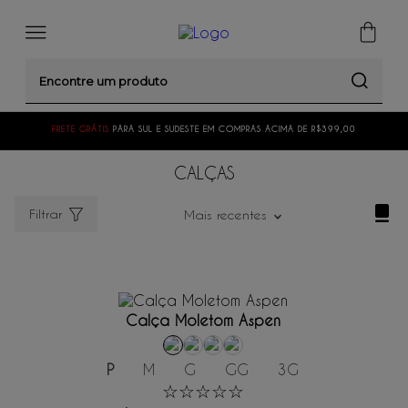
Encontre um produto
FRETE GRÁTIS
PARA SUL E SUDESTE EM COMPRAS ACIMA DE R$399,00
CALÇAS
Filtrar
Mais recentes
ADICIONAR AO CARRINHO
Calça Moletom Aspen
P
M
G
GG
3G
☆
☆
☆
☆
☆