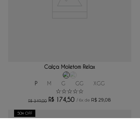
ADICIONAR AO CARRINHO
Calça Moletom Relax
P
M
G
GG
XGG
☆
☆
☆
☆
☆
R$
174
,
50
R$
29
,
08
/
6
x de
R$
349
,
00
50%
OFF