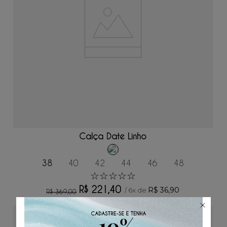
ADICIONAR AO CARRINHO
Calça Date Linho
38
40
42
44
46
48
☆
☆
☆
☆
☆
R$
221
,
40
R$
36
,
90
/
6
x de
R$
369
,
00
50%
OFF