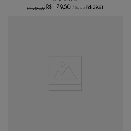
R$
179
,
50
R$
29
,
91
/
6
x de
R$
359
,
00
ADICIONAR AO CARRINHO