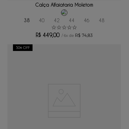
Calça Alfaiataria Moletom
38
40
42
44
46
48
☆
☆
☆
☆
☆
R$
449
,
00
R$
74
,
83
/
6
x de
50%
OFF