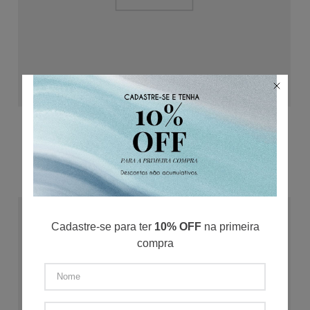
ADICIONAR AO CARRINHO
Camisa Linho Mini Xadrez M/C
P
M
G
GG
XGG
R$
391
,
20
R$
65
,
20
/
6
x de
R$
489
,
00
Cadastre-se para ter
10% OFF
na primeira
compra