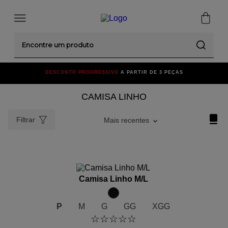
Encontre um produto
DESCONTO PROGRESSIVO
A PARTIR DE 3 PEÇAS
CAMISA LINHO
Filtrar
Mais recentes
ADICIONAR AO CARRINHO
Camisa Linho M/L
P
M
G
GG
XGG
☆
☆
☆
☆
☆