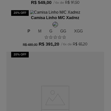
R$
549
,
00
R$
91
,
50
/
6
x de
ADICIONAR AO CARRINHO
20%
OFF
Camisa Linho M/C Xadrez
P
M
G
GG
XGG
☆
☆
☆
☆
☆
R$
391
,
20
R$
65
,
20
/
6
x de
R$
489
,
00
20%
OFF