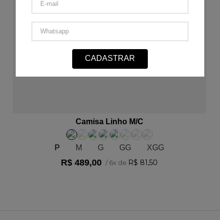
CADASTRAR
ADICIONAR AO CARRINHO
Camisa Linho M/C
P
M
G
GG
XGG
R$
489
,
00
R$
81
,
50
/
6
x de