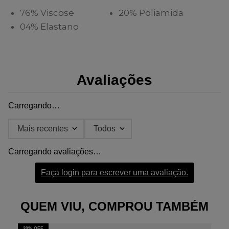
76% Viscose
20% Poliamida
04% Elastano
Avaliações
Carregando…
Mais recentes
Todos
Carregando avaliações…
Faça login para escrever uma avaliação.
QUEM VIU, COMPROU TAMBÉM
20%
OFF