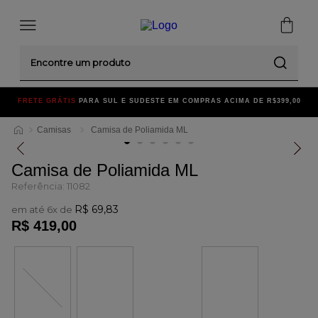
Encontre um produto
FRETE GRÁTIS
PARA SUL E SUDESTE EM COMPRAS ACIMA DE R$399,00
Camisas
Camisa de Poliamida ML
Camisa de Poliamida ML
Referência
:
11082
R$
69
,
83
em até
6
x de
R$
419
,
00