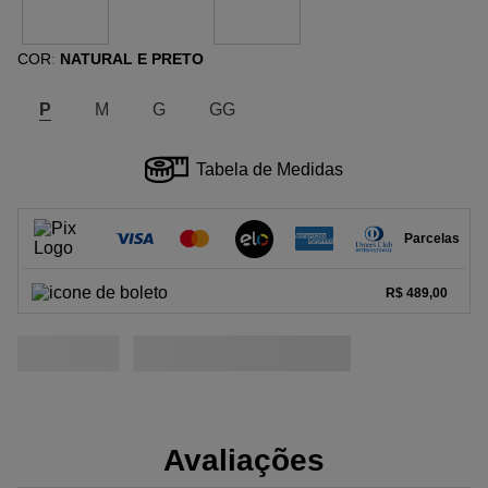
COR
NATURAL E PRETO
:
P
M
G
GG
Tabela de Medidas
Parcelas
1
x
de
R$ 489,00
sem juros.
R$ 489,00
2
x
de
R$ 244,50
sem juros.
3
x
de
R$ 163,00
sem juros.
4
x
de
R$ 122,25
sem juros.
5
x
de
R$ 97,80
sem juros.
6
x
de
R$ 81,50
sem juros.
Avaliações