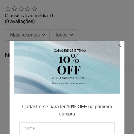
☆
☆
☆
☆
☆
Classificação média: 0
(0 avaliações)
Mais recentes
Todos
Nenhuma avaliação
Escreva uma avaliação
QUEM VIU, COMPROU TAMBÉM
Cadastre-se para ter
10% OFF
na primeira
Adicionar avaliação
compra
Título