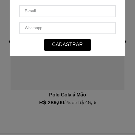
Avalie o produto de 1 a 5 estrelas
★
★
★
★
★
Seu nome
CADASTRAR
Sua localização
Endereço de email
Polo Gola á Mão
R$
289
,
00
R$
48
,
16
/
6
x de
Escreva uma avaliação