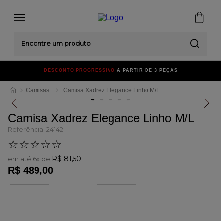
Encontre um produto
DESCONTO PROGRESSIVO
A PARTIR DE 3 PEÇAS
F
Camisas
Camisa Xadrez Elegance Linho M/L
Camisa Xadrez Elegance Linho M/L
Referência
:
24142
☆
☆
☆
☆
☆
R$
81
,
50
em até
6
x de
R$
489
,
00