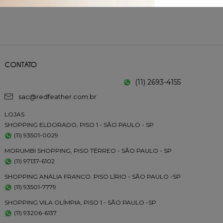
CONTATO
(11) 2693-4155
sac@redfeather.com.br
LOJAS
SHOPPING ELDORADO, PISO 1 - SÃO PAULO - SP
(11) 93501-0029
MORUMBI SHOPPING, PISO TÉRREO - SÃO PAULO - SP
(11) 97137-6102
SHOPPING ANÁLIA FRANCO. PISO LÍRIO - SÃO PAULO -SP
(11) 93501-7779
SHOPPING VILA OLÍMPIA, PISO 1 - SÃO PAULO -SP
(11) 93206-6137