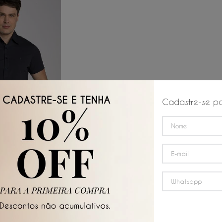
Cadastre-se pa
 AO CARRINHO
Texturizada
G
GG
XGG
☆
☆
☆
R$
66
,
50
/
6
x de