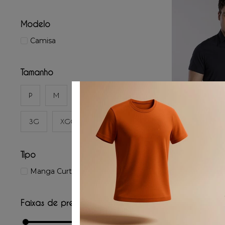
Modelo
Camisa
Tamanho
P
M
G
GG
3G
XGG
ADICIONAR
Tipo
Camisa 
Manga Curta
P
M
Faixas de preço
☆
☆
R$
399
,
00