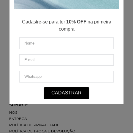
P
M
G
GG
XGG
Cadastre-se para ter
10% OFF
na primeira
R$
289
,
00
R$
48
,
16
/
6
x de
compra
ADICIONAR AO CARRINHO
Camisa Linho M/L
P
M
G
GG
XGG
R$
549
,
00
R$
91
,
50
/
6
x de
CADASTRAR
SUPORTE
NÓS
ENTREGA
POLÍTICA DE PRIVACIDADE
POLÍTICA DE TROCA E DEVOLUÇÃO