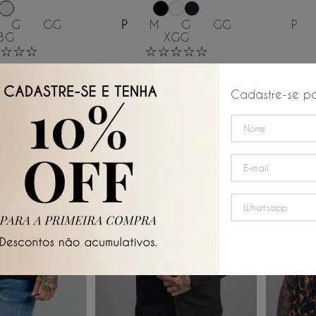
G
GG
P
M
G
GG
P
3G
XGG
☆
☆
☆
☆
☆
☆
☆
☆
R$
349
,
00
R$
54
R$
49
,
83
R$
58
,
16
/
6
x de
/
6
x de
Cadastre-se pa