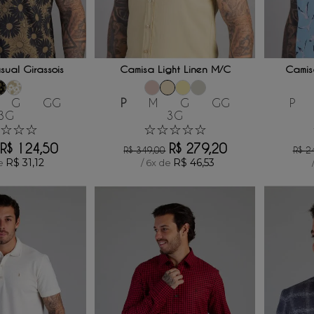
 AO CARRINHO
ADICIONAR AO CARRINHO
ADICI
ual Girassois
Camisa Light Linen M/C
Camis
G
GG
P
M
G
GG
P
3G
3G
☆
☆
☆
☆
☆
☆
☆
☆
R$
124
,
50
R$
279
,
20
R$
349
,
00
R$
2
R$
31
,
12
R$
46
,
53
de
/
6
x de