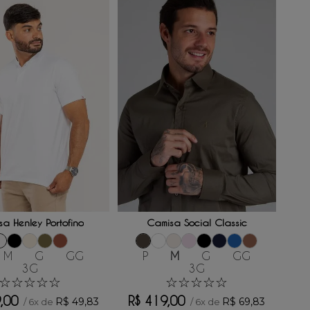
ONAR AO CARRINHO
ADICIONAR AO CARRINHO
a Henley Portofino
Camisa Social Classic
M
G
GG
P
M
G
GG
3G
3G
☆
☆
☆
☆
☆
☆
☆
☆
☆
☆
9
,
00
R$
419
,
00
R$
49
,
83
R$
69
,
83
/
6
x de
/
6
x de