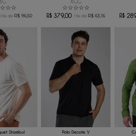
3G
XGG
☆
☆
☆
☆
☆
☆
☆
☆
R$
379
,
00
R$
28
R$
96
,
50
R$
63
,
16
/
6
x de
/
6
x de
 AO CARRINHO
ADICIONAR AO CARRINHO
ADICI
quet Stambul
Polo Decote V
Ca