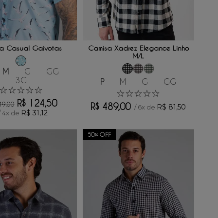
ONAR AO CARRINHO
ADICIONAR AO CARRINHO
a Casual Gaivotas
Camisa Xadrez Elegance Linho
M/L
M
G
GG
3G
P
M
G
GG
☆
☆
☆
☆
☆
☆
☆
☆
☆
☆
R$
124
,
50
49
,
00
R$
489
,
00
R$
81
,
50
/
6
x de
R$
31
,
12
/
4
x de
50%
OFF