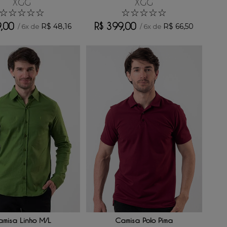
XGG
XGG
☆
☆
☆
☆
☆
☆
☆
☆
☆
☆
9
,
00
R$
399
,
00
R$
48
,
16
R$
66
,
50
/
6
x de
/
6
x de
ONAR AO CARRINHO
ADICIONAR AO CARRINHO
misa Linho M/L
Camisa Polo Pima