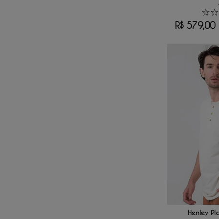
☆
☆
R$
579
,
00
ADICIONAR
Henley PI