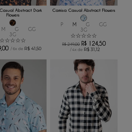
ONAR AO CARRINHO
ADICIONAR AO CARRINHO
Casual Abstract Dark
Camisa Casual Abstract Flowers
Flowers
P
M
G
GG
M
G
GG
3G
3G
☆
☆
☆
☆
☆
☆
☆
☆
☆
☆
R$
124
,
50
R$
249
,
00
9
,
00
R$
41
,
50
/
6
x de
R$
31
,
12
/
4
x de