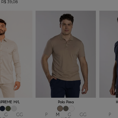
R$
39
,
08
e
 AO CARRINHO
ADICIONAR AO CARRINHO
ADICI
UPREME M/L
Polo Pima
H
G
GG
P
M
G
GG
P