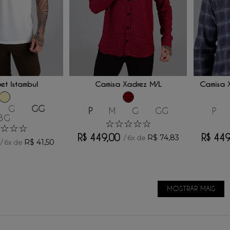
 AO CARRINHO
ADICIONAR AO CARRINHO
ADICI
uet Istambul
Camisa Xadrez M/L
Camisa 
G
GG
P
M
G
GG
P
3G
☆
☆
☆
☆
☆
☆
☆
☆
R$
449
,
00
R$
44
R$
74
,
83
/
6
x de
R$
41
,
50
/
6
x de
MOSTRAR MAIS