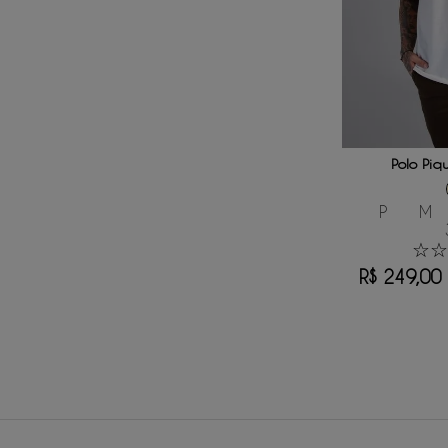
ADICIONAR
Polo Piq
P
M
☆
☆
R$
249
,
00