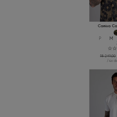
ADICIONAR
Camisa Cas
P
M
☆
☆
R$
249
,
00
/
4
x 