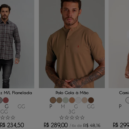
 AO CARRINHO
ADICIONAR AO CARRINHO
ADICI
z M/L Flanelada
Polo Gola à Mão
Camis
G
GG
P
M
G
GG
P
XGG
3G
☆
☆
☆
☆
☆
☆
☆
☆
R$
234
,
50
R$
289
,
00
R$
29
R$
48
,
16
/
6
x de