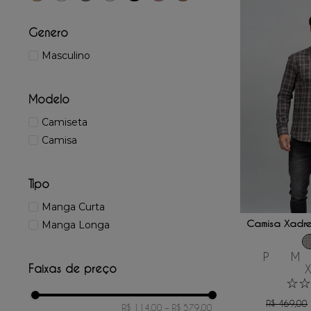
Genero
Masculino
Modelo
Camiseta
Camisa
Tipo
ADICIONAR
Manga Curta
Camisa Xadre
Manga Longa
P
M
Faixas de preço
☆
☆
R$
469
,
00
R$ 114,00
–
R$ 579,00