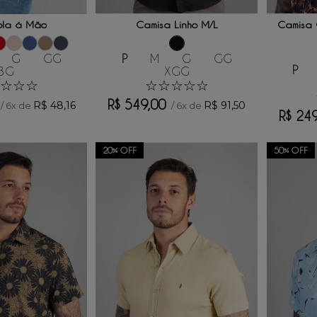
 AO CARRINHO
ADICIONAR AO CARRINHO
ADICI
ola á Mão
Camisa Linho M/L
Camisa 
G
GG
P
M
G
GG
P
3G
XGG
☆
☆
☆
☆
☆
☆
☆
☆
R$
549
,
00
R$
48
,
16
R$
91
,
50
/
6
x de
/
6
x de
R$
24
20%
OFF
50%
OFF