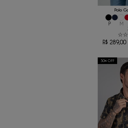
ADICIONAR
Polo G
P
M
☆
☆
R$
289
,
00
50%
OFF