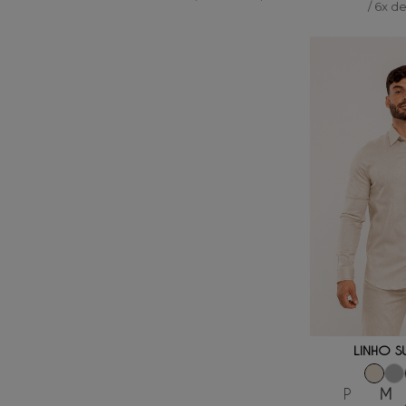
/
6
x d
ADICIONAR
LINHO S
P
M