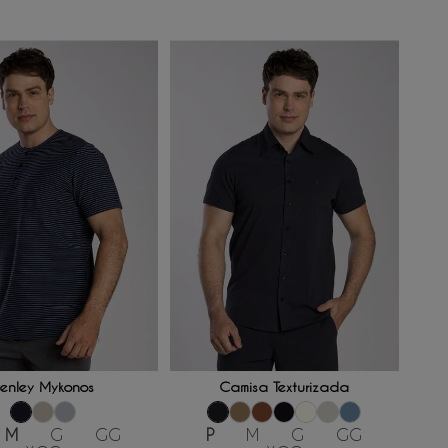
ONAR AO CARRINHO
ADICIONAR AO CARRINHO
enley Mykonos
Camisa Texturizada
M
G
GG
P
M
G
GG