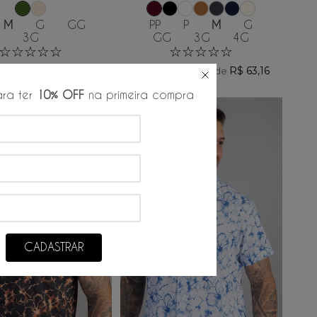
M
G
GG
PP
P
M
G
3G
GG
3G
4G
☆
☆
☆
☆
☆
☆
☆
☆
☆
☆
9
,
00
R$
379
,
00
R$
91
,
50
R$
63
,
16
/
6
x de
/
6
x de
ra ter
10% OFF
na primeira compra
50%
OFF
CADASTRAR