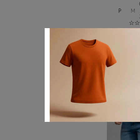
P
M
☆
☆
R$
299
,
00