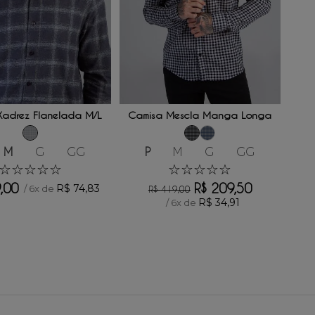
ONAR AO CARRINHO
ADICIONAR AO CARRINHO
Xadrez Flanelada M/L
Camisa Mescla Manga Longa
M
G
GG
P
M
G
GG
☆
☆
☆
☆
☆
☆
☆
☆
☆
☆
9
,
00
R$
209
,
50
R$
74
,
83
/
6
x de
R$
419
,
00
R$
34
,
91
/
6
x de