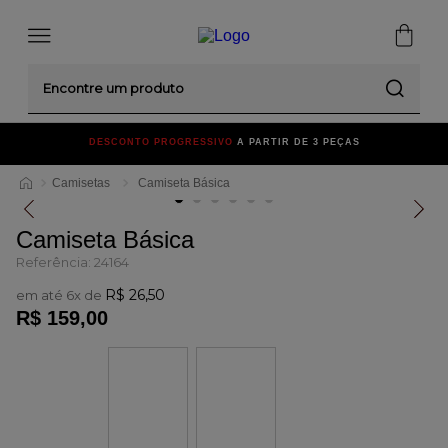
Encontre um produto
DESCONTO PROGRESSIVO
A PARTIR DE 3 PEÇAS
F
Camisetas
Camiseta Básica
Camiseta Básica
Referência
:
24164
R$
26
,
50
em até
6
x de
R$
159
,
00