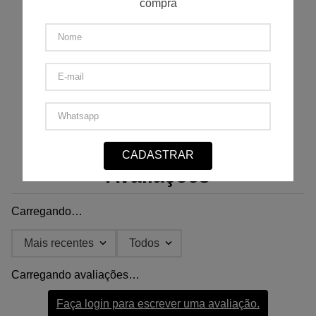
compra
Lavar à temperatura
Proibido alvejantes
máxima de 30º
Não secar em
Secagem em varal
tambor
Passar em
Não lavar à seco
temperatura mínima
CADASTRAR
Avaliações
Carregando…
Mais recentes
Todos
Carregando avaliações…
Faça login para escrever uma avaliação.