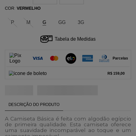
COR
VERMELHO
:
P
M
G
GG
3G
Tabela de Medidas
Parcelas
1
x
de
R$ 159,00
sem juros.
R$ 159,00
2
x
de
R$ 79,50
sem juros.
3
x
de
R$ 53,00
sem juros.
4
x
de
R$ 39,75
sem juros.
DESCRIÇÃO DO PRODUTO
5
x
de
R$ 31,80
sem juros.
6
x
de
R$ 26,50
sem juros.
A
Camiseta Básica
é feita com algodão egípcio
de primeira qualidade. Esta camiseta oferece
uma suavidade incomparável ao toque e um