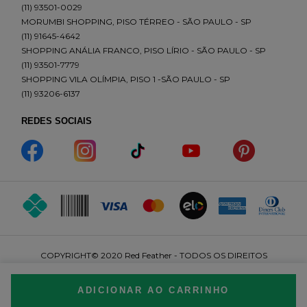
(11) 93501-0029
MORUMBI SHOPPING, PISO TÉRREO - SÃO PAULO - SP
(11) 91645-4642
SHOPPING ANÁLIA FRANCO, PISO LÍRIO - SÃO PAULO - SP
(11) 93501-7779
SHOPPING VILA OLÍMPIA, PISO 1 -SÃO PAULO - SP
(11) 93206-6137
REDES SOCIAIS
COPYRIGHT© 2020 Red Feather - TODOS OS DIREITOS
RESERVADOS FEATHER'S COMPANY LTDA., com sede na Rua
Hipódromo, 756 - Brás - SÃO PAULO/SP, inscrita no CNPJ/MF sob
ADICIONAR AO CARRINHO
o nº 48.773.086/0001-11