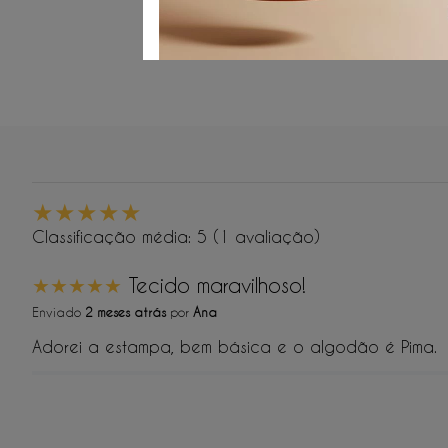
★
★
★
★
★
Classificação média: 5
(1 avaliação)
★
★
★
★
★
Tecido maravilhoso!
Enviado
2 meses atrás
por
Ana
Adorei a estampa, bem básica e o algodão é Pima.