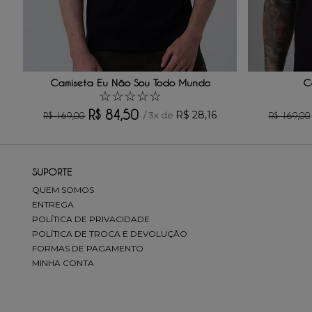
Escreva uma avaliação
Camiseta Eu Não Sou Todo Mundo
C
☆
☆
☆
☆
☆
R$
84
,
50
R$
28
,
16
/
3
x de
R$
169
,
00
R$
169
,
00
ENVIAR AVALIAÇÃO
SUPORTE
QUEM SOMOS
ENTREGA
POLÍTICA DE PRIVACIDADE
POLÍTICA DE TROCA E DEVOLUÇÃO
FORMAS DE PAGAMENTO
MINHA CONTA