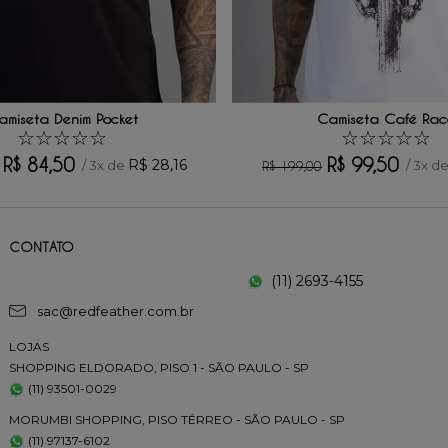
amiseta Denim Pocket
Camiseta Café Rac
☆
☆
☆
☆
☆
☆
☆
☆
☆
☆
R$
84
,
50
R$
99
,
50
R$
28
,
16
/
3
x de
/
3
x d
R$
199
,
00
CONTATO
(11) 2693-4155
sac@redfeather.com.br
LOJAS
SHOPPING ELDORADO, PISO 1 - SÃO PAULO - SP
(11) 93501-0029
MORUMBI SHOPPING, PISO TÉRREO - SÃO PAULO - SP
(11) 97137-6102