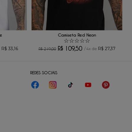
e
Camiseta Red Neon
☆
☆
☆
☆
☆
R$
109
,
50
R$
33
,
16
R$
27
,
37
e
/
4
x de
R$
219
,
00
REDES SOCIAIS