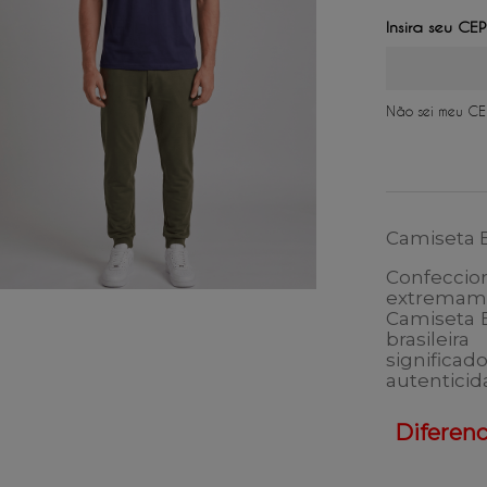
3
x
de
R$ 
4
x
de
R$ 
5
x
de
R$ 
6
x
de
R$ 
Não sei meu CE
Camiseta B
Confecci
extremame
Camiseta B
brasilei
significa
autenticida
Diferenci