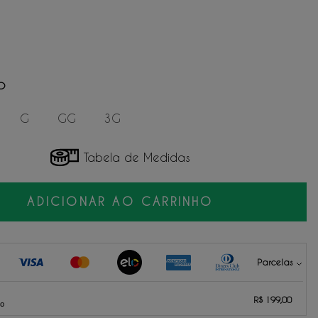
O
G
GG
3G
Tabela de Medidas
ADICIONAR AO CARRINHO
Parcelas
199,00
sem juros.
R$ 199,00
99,50
sem juros.