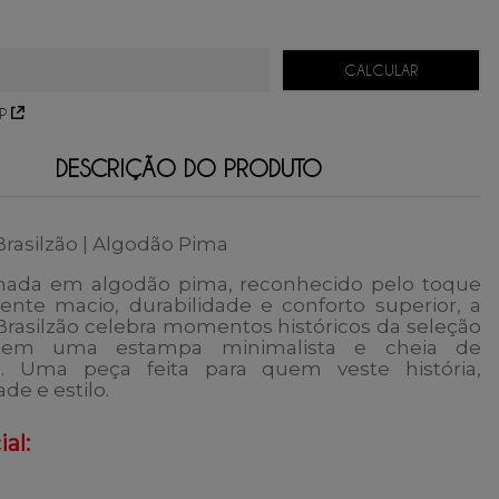
66,33
sem juros.
49,75
sem juros.
39,80
sem juros.
33,16
sem juros.
P
DESCRIÇÃO DO PRODUTO
rasilzão | Algodão Pima
onada em
algodão pima
, reconhecido pelo toque
nte macio, durabilidade e conforto superior, a
rasilzão celebra momentos históricos da seleção
ra em uma estampa minimalista e cheia de
do. Uma peça feita para quem veste história,
de e estilo.
al: