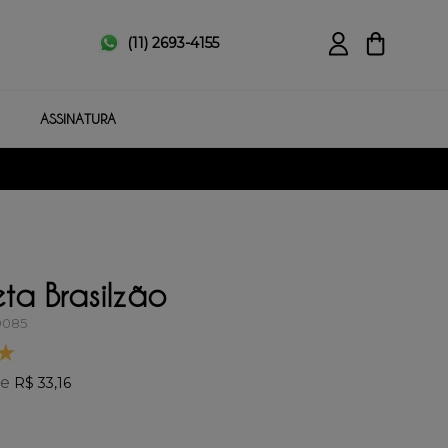
(11) 2693-4155
ASSINATURA
ta Brasilzão
0085
★
de
R$
33
,
16