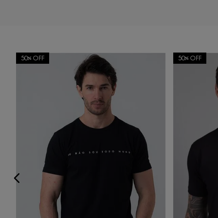
Adicionar avaliação
50%
OFF
50%
OFF
Título
Avalie o produto de 1 a 5 estrelas
★
★
★
★
★
Seu nome
Sua localização
Endereço de email