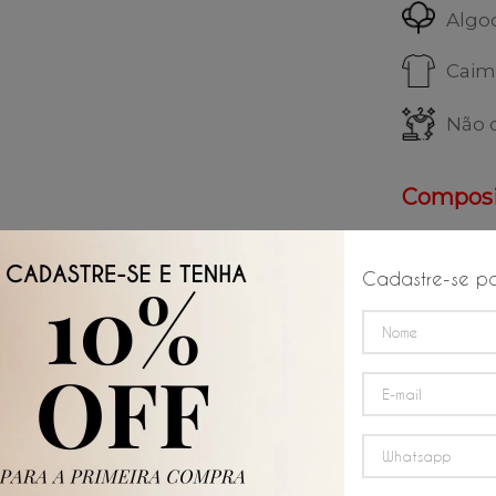
Algo
Caim
Não 
Composi
97% Al
Cadastre-se pa
Instruçõ
Lavar
máxim
Não s