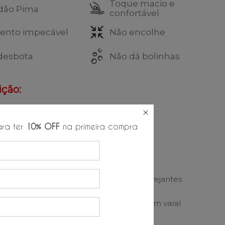
Toque macio e
dão Pima
confortável
ento impecável
Não encolhe
desbota
Não dá bolinhas
ção:
godão
03% Elastano
ra ter
10% OFF
na primeira compra
es de lavagem:
 à temperatura
Proibido alvejantes
a de 30º
ecar em tambor
Secagem em varal