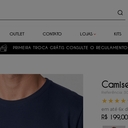
uto
OUTLET
CONTATO
LOJAS
KITS
PRIMEIRA TROCA GRÁTIS CONSULTE O REGULAMENTO
Camise
Referência
:
3
★
★
★
★
em até
6
x 
R$
199
,
00