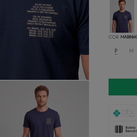
COR
MARINH
:
P
M
1
x
de
R$ 
2
x
de
R$ 