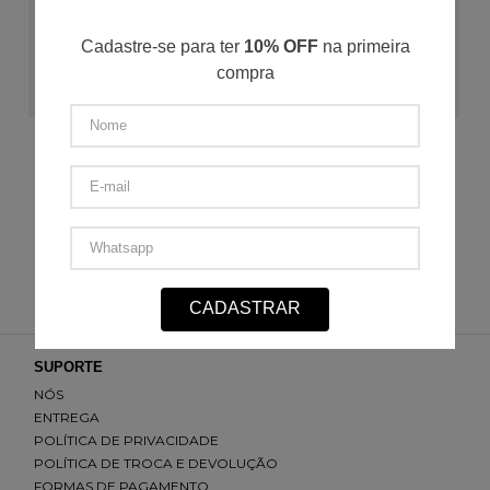
Cadastre-se para ter
10% OFF
na primeira
compra
ADICIONAR AO CARRINHO
Camiseta Bate um Bolão
PP
P
M
G
GG
3G
4G
R$
109
,
50
R$
27
,
37
/
4
x de
R$
219
,
00
CADASTRAR
SUPORTE
NÓS
ENTREGA
POLÍTICA DE PRIVACIDADE
POLÍTICA DE TROCA E DEVOLUÇÃO
FORMAS DE PAGAMENTO