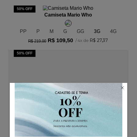
ADICIONAR AO CARRINHO
50%
OFF
Camiseta Mario Who
PP
P
M
G
GG
3G
4G
R$
109
,
50
R$
27
,
37
/
4
x de
R$
219
,
00
50%
OFF