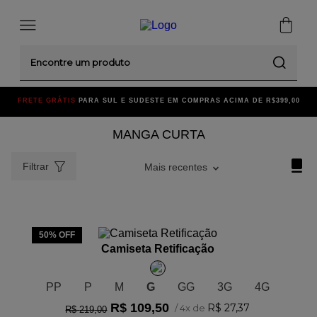
Encontre um produto
FRETE GRÁTIS
PARA SUL E SUDESTE EM COMPRAS ACIMA DE R$399,00
MANGA CURTA
Filtrar
Mais recentes
ADICIONAR AO CARRINHO
50%
OFF
Camiseta Retificação
PP
P
M
G
GG
3G
4G
R$
109
,
50
R$
27
,
37
/
4
x de
R$
219
,
00