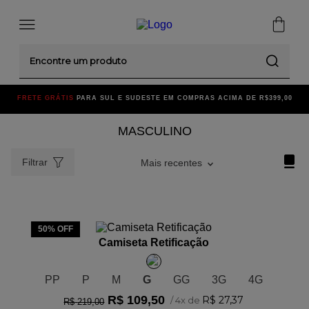
Encontre um produto
FRETE GRÁTIS
PARA SUL E SUDESTE EM COMPRAS ACIMA DE R$399,00
MASCULINO
Filtrar
Mais recentes
ADICIONAR AO CARRINHO
50%
OFF
Camiseta Retificação
PP
P
M
G
GG
3G
4G
R$
109
,
50
R$
27
,
37
/
4
x de
R$
219
,
00