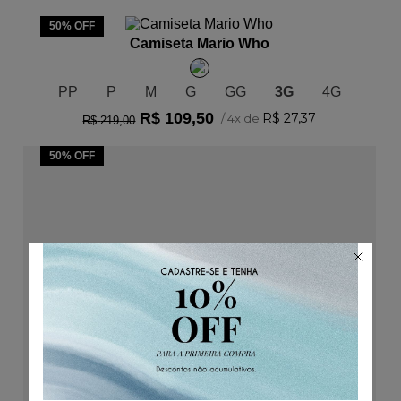
ADICIONAR AO CARRINHO
50%
OFF
Camiseta Mario Who
PP
P
M
G
GG
3G
4G
R$
109
,
50
R$
27
,
37
/
4
x de
R$
219
,
00
50%
OFF