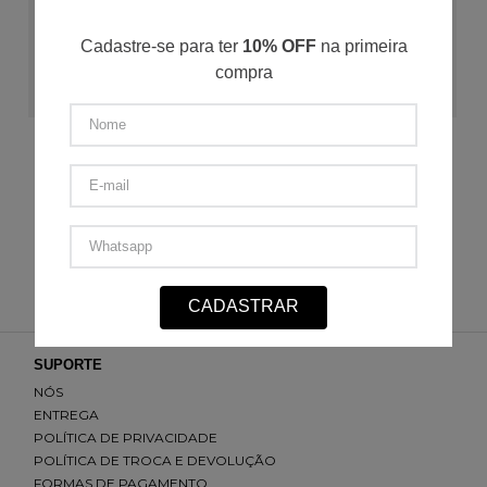
Cadastre-se para ter
10% OFF
na primeira
compra
ADICIONAR AO CARRINHO
Camiseta Bate um Bolão
PP
P
M
G
GG
3G
4G
R$
109
,
50
R$
27
,
37
/
4
x de
R$
219
,
00
CADASTRAR
SUPORTE
NÓS
ENTREGA
POLÍTICA DE PRIVACIDADE
POLÍTICA DE TROCA E DEVOLUÇÃO
FORMAS DE PAGAMENTO