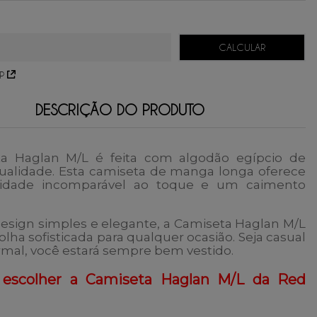
67,60
sem juros.
45,06
sem juros.
33,80
sem juros.
27,04
sem juros.
P
DESCRIÇÃO DO PRODUTO
ta Haglan M/L
é feita com algodão egípcio de
qualidade. Esta camiseta de manga longa oferece
idade incomparável ao toque e um caimento
.
sign simples e elegante, a
Camiseta Haglan M/L
lha sofisticada para qualquer ocasião. Seja casual
mal, você estará sempre bem vestido.
 escolher a Camiseta Haglan M/L da Red