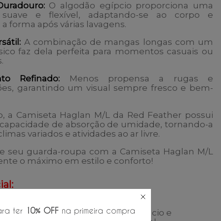
Duradouro:
O algodão egípcio proporciona uma
 suave e flexível, adaptando-se ao corpo e
 forma após várias lavagens.
sátil:
A combinação de mangas longas com um
ssico faz dela perfeita para momentos casuais ou
.
nto Refinado:
Menos propensa a rugas e
es, garantindo um visual sempre fresco e bem-
o, a Camiseta Haglan M/L da Red Feather possui
 capacidade de absorção de umidade, tornando-a
climas variados e atividades ao ar livre.
e seu guarda-roupa com a Camiseta Haglan M/L
nte o máximo em estilo e conforto!
al:
ra ter
10% OFF
na primeira compra
Toque macio e
dão Egípcio