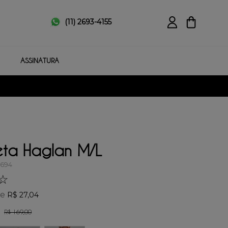
(11) 2693-4155
ASSINATURA
eta Haglan M/L
3694
☆
de
R$
27
,
04
R$
169
,
00