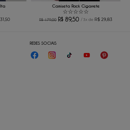
lta
Camiseta Rock Cigarrete
☆
☆
☆
☆
☆
R$
89
,
50
31
,
50
R$
29
,
83
/
3
x de
R$
179
,
00
REDES SOCIAIS