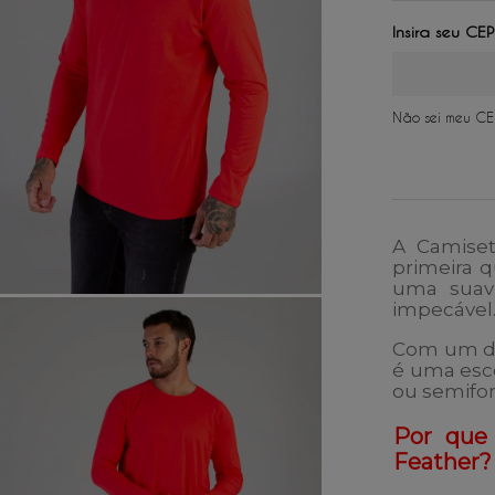
2
x
de
R$ 
3
x
de
R$ 
4
x
de
R$ 
5
x
de
R$ 
Não sei meu CE
A
Camise
primeira 
uma suav
impecável
Com um de
é uma esco
ou semifor
Por que
Feather?