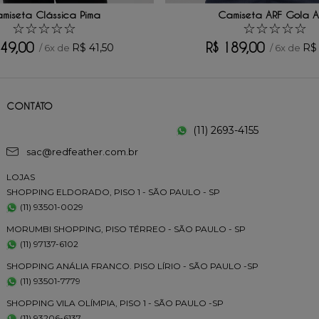
miseta Clássica Pima
Camiseta ARF Gola A
☆
☆
☆
☆
☆
☆
☆
☆
☆
☆
49
,
00
R$
189
,
00
R$
41
,
50
R$
/
6
x de
/
6
x de
CONTATO
(11) 2693-4155
sac@redfeather.com.br
LOJAS
SHOPPING ELDORADO, PISO 1 - SÃO PAULO - SP
(11) 93501-0029
MORUMBI SHOPPING, PISO TÉRREO - SÃO PAULO - SP
(11) 97137-6102
SHOPPING ANÁLIA FRANCO. PISO LÍRIO - SÃO PAULO -SP
(11) 93501-7779
SHOPPING VILA OLÍMPIA, PISO 1 - SÃO PAULO -SP
(11) 93206-6137