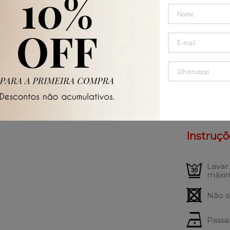
Caim
Não 
Composi
93% Al
Instruçõ
Lavar
máxim
Não s
Passa