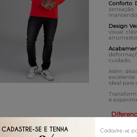
Conforto 
sensação
mantendo a
Design Ver
visual clá
arrumados
Acabame
deformaçõ
cuidado.
Além diss
excelente
ideal para 
Transform
e experime
Diferenci
Cadastre-se pa
Algo