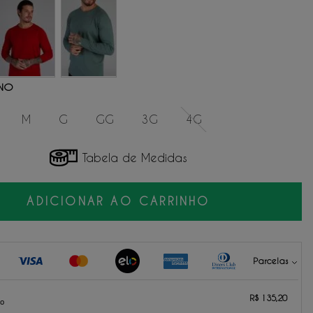
INO
M
G
GG
3G
4G
Tabela de Medidas
ADICIONAR AO CARRINHO
Parcelas
135,20
sem juros.
R$ 135,20