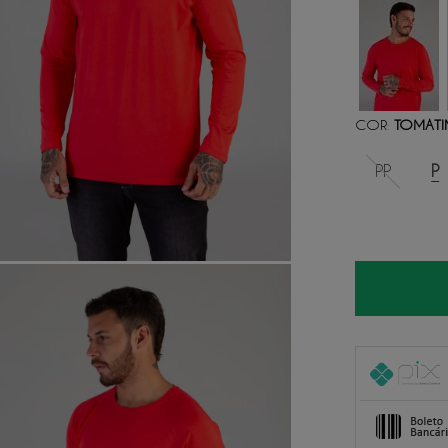
COR
TOMAT
:
PP
P
1
x
de
R$ 