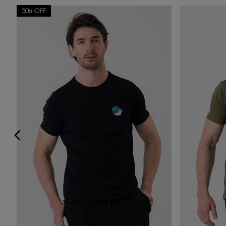
50%
OFF
Título
Avalie o produto de 1 a 5 estrelas
★
★
★
★
★
Seu nome
Sua localização
Endereço de email
Escreva uma avaliação