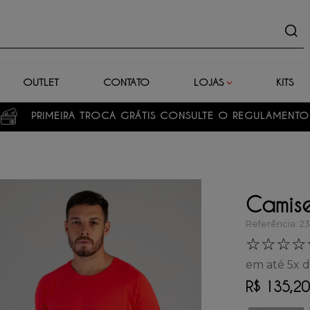
uto
OUTLET
CONTATO
LOJAS
KITS
PRIMEIRA TROCA GRÁTIS CONSULTE O REGULAMENTO
Camis
Referência
:
2
☆
☆
☆
☆
em até
5
x 
R$
135
,
20