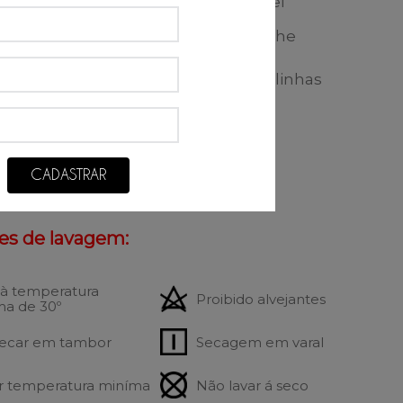
confortável
ento impecável
Não encolhe
desbota
Não dá bolinhas
ção:
CADASTRAR
godão
07% Elastano
es de lavagem:
 à temperatura
Proibido alvejantes
a de 30º
ecar em tambor
Secagem em varal
r temperatura miníma
Não lavar á seco