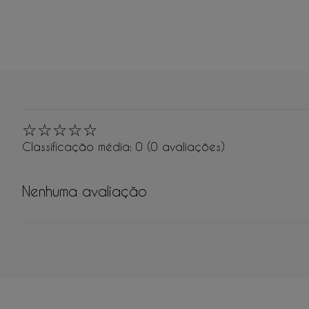
☆
☆
☆
☆
☆
Classificação média: 0
(0 avaliações)
Nenhuma avaliação
Adicionar avaliação