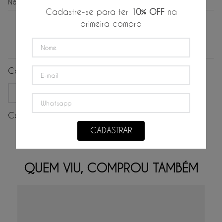
Não sei meu CEP
Cadastre-se para ter
10% OFF
na
primeira compra
Avaliações
Carregando…
Mais recentes
Todos
Carregando avaliações…
CADASTRAR
Faça login para escrever uma avaliação.
QUEM VIU, COMPROU TAMBÉM