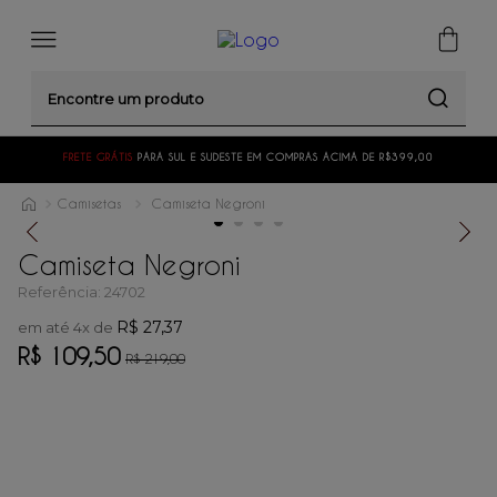
Encontre um produto
FRETE GRÁTIS
PARA SUL E SUDESTE EM COMPRAS ACIMA DE R$399,00
Camisetas
Camiseta Negroni
Camiseta Negroni
Referência
:
24702
R$
27
,
37
em até
4
x de
R$
109
,
50
R$
219
,
00