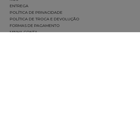
ENTREGA
POLÍTICA DE PRIVACIDADE
POLÍTICA DE TROCA E DEVOLUÇÃO
FORMAS DE PAGAMENTO
MINHA CONTA
CONTATO
(11) 2693-4155
sac@redfeather.com.br
SHOPPING ELDORADO, PISO 1 - SÃO PAULO - SP
(11) 93501-0029
MORUMBI SHOPPING, PISO TÉRREO - SÃO PAULO - SP
(11) 91645-4642
SHOPPING ANÁLIA FRANCO, PISO LÍRIO - SÃO PAULO - SP
(11) 93501-7779
SHOPPING VILA OLÍMPIA, PISO 1 -SÃO PAULO - SP
(11) 93206-6137
REDES SOCIAIS