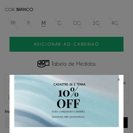
COR
BRANCO
:
PP
P
M
G
GG
3G
4G
ADICIONAR AO CARRINHO
Tabela de Medidas
Parcelas
1
x
de
R$ 109,50
sem juros.
R$ 109,50
2
x
de
R$ 54,75
sem juros.
3
x
de
R$ 36,50
sem juros.
4
x
de
R$ 27,37
sem juros.