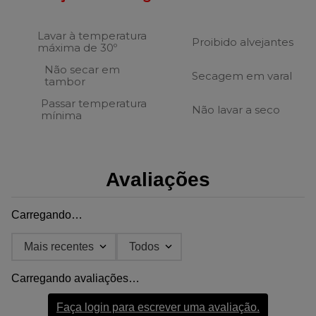
Lavar à temperatura
Proibido alvejantes
máxima de 30º
Não secar em
Secagem em varal
tambor
Passar temperatura
Não lavar a seco
mínima
Avaliações
Carregando…
Mais recentes
Todos
Carregando avaliações…
Faça login para escrever uma avaliação.