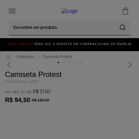
Encontre um produto
FRETE GRÁTIS
PARA SUL E SUDESTE EM COMPRAS ACIMA DE R$399,00
Camisetas
Camiseta Protest
Camiseta Protest
Referência
:
27101
R$
31
,
50
em até
3
x de
R$
94
,
50
R$
189
,
00