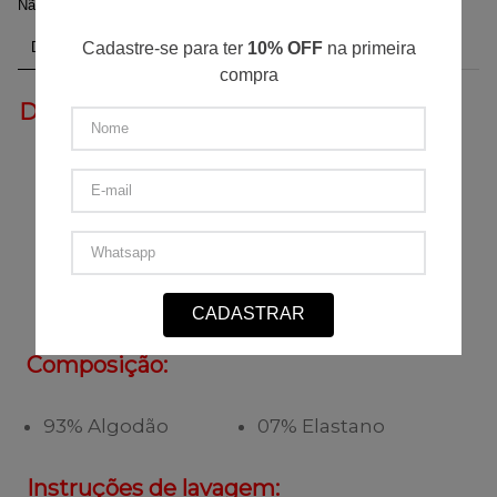
Não sei meu CEP
DESCRIÇÃO DO PRODUTO
Cadastre-se para ter
10% OFF
na primeira
compra
Diferencial:
Toque macio e
Algodão Egípcio
confortável
Caimento
Não encolhe
impecável
Não desbota
Não dá bolinhas
CADASTRAR
Composição:
93% Algodão
07% Elastano
Instruções de lavagem: