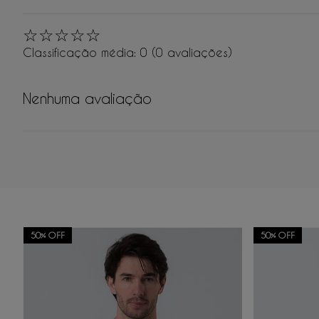
☆
☆
☆
☆
☆
Classificação média: 0
(0 avaliações)
Nenhuma avaliação
Adicionar avaliação
50%
OFF
50%
OFF
Título
Avalie o produto de 1 a 5 estrelas