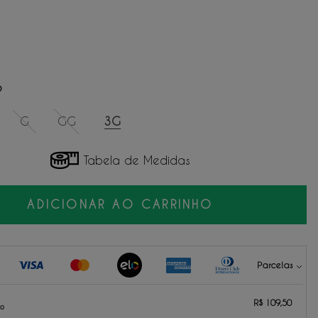
O
G
GG
3G
Tabela de Medidas
ADICIONAR AO CARRINHO
Parcelas
109,50
sem juros.
R$ 109,50