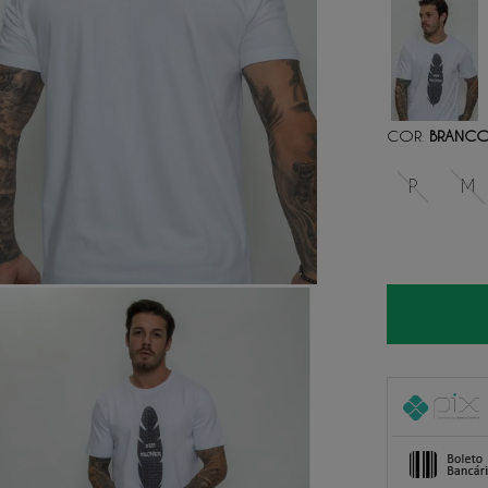
COR
BRANC
:
P
M
1
x
de
R$ 