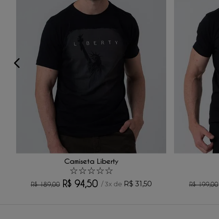
★
★
★
★
★
Seu nome
Sua localização
Endereço de email
Escreva uma avaliação
Camiseta Liberty
☆
☆
☆
☆
☆
R$
94
,
50
R$
31
,
50
/
3
x de
R$
189
,
00
R$
199
,
00
ENVIAR AVALIAÇÃO