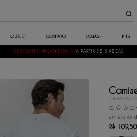
uto
OUTLET
CONTATO
LOJAS
KITS
DESCONTO PROGRESSIVO
A PARTIR DE 3 PEÇAS
Camise
Referência
:
2
☆
☆
☆
☆
em até
4
x 
R$
109
,
50