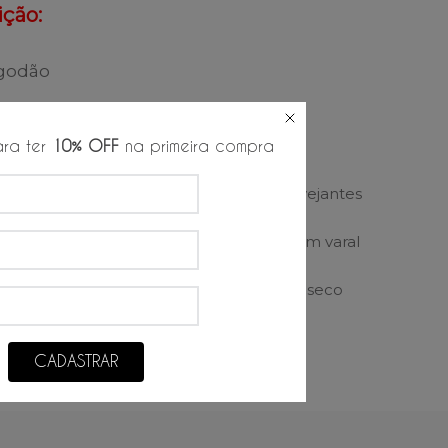
ção:
lgodão
es de lavagem:
ra ter
10% OFF
na primeira compra
 à temperatura
Proibido alvejantes
a de 30º
ecar em tambor
Secagem em varal
r temperatura miníma
Não lavar á seco
CADASTRAR