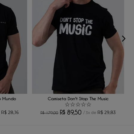
o Mundo
Camiseta Don't Stop The Music
☆
☆
☆
☆
☆
R$
89
,
50
R$
28
,
16
R$
29
,
83
e
/
3
x de
R$
179
,
00