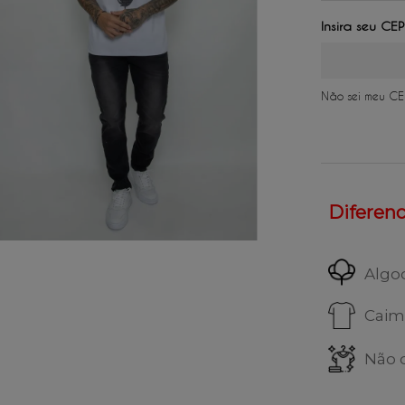
2
x
de
R$ 
3
x
de
R$ 
4
x
de
R$ 
Não sei meu CE
Diferenci
Algo
Caim
Não 