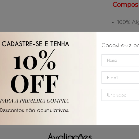
Composi
100% A
Instruçõ
Cadastre-se pa
Lavar
máxim
Não s
Passa
Avaliações