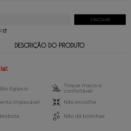
54,75
sem juros.
36,50
sem juros.
27,37
sem juros.
P
DESCRIÇÃO DO PRODUTO
al:
Toque macio e
dão Egípcio
confortável
ento impecável
Não encolhe
desbota
Não dá bolinhas