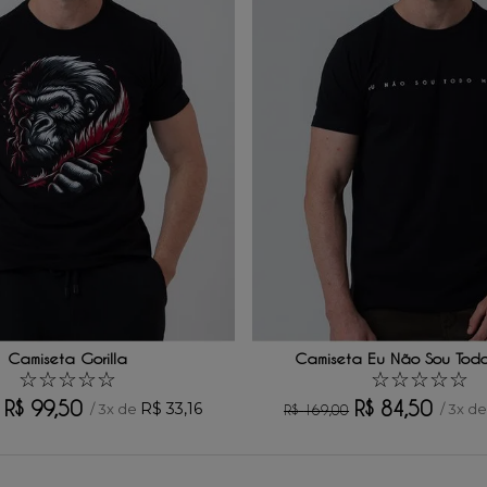
Camiseta Gorilla
Camiseta Eu Não Sou Tod
☆
☆
☆
☆
☆
☆
☆
☆
☆
☆
R$
99
,
50
R$
84
,
50
R$
33
,
16
/
3
x de
/
3
x d
R$
169
,
00