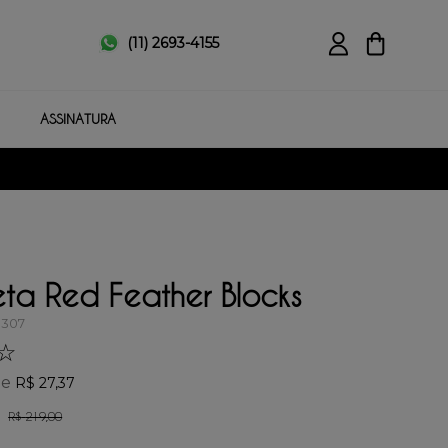
(11) 2693-4155
ASSINATURA
ta Red Feather Blocks
0307
☆
de
R$
27
,
37
R$
219
,
00