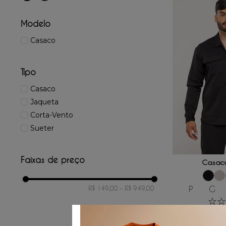
Modelo
Casaco
Tipo
Casaco
Jaqueta
Corta-Vento
Sueter
ADICIONAR
Faixas de preço
Casac
P
G
R$ 149,00
–
R$ 949,00
☆
☆
R$
399
,
00