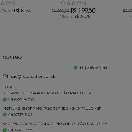
☆
☆
☆
☆
☆
☆
☆
☆
R$
199
,
50
R$
81
,
50
/
6
x de
R$
399
,
00
R$
2
R$
33
,
25
/
6
x de
CONTATO
(11) 2693-4155
sac@redfeather.com.br
LOJAS
SHOPPING ELDORADO, PISO 1 - SÃO PAULO - SP
(11) 93501-0029
MORUMBI SHOPPING, PISO TÉRREO - SÃO PAULO - SP
(11) 97137-6102
SHOPPING ANÁLIA FRANCO. PISO LÍRIO - SÃO PAULO -SP
(11) 93501-7779