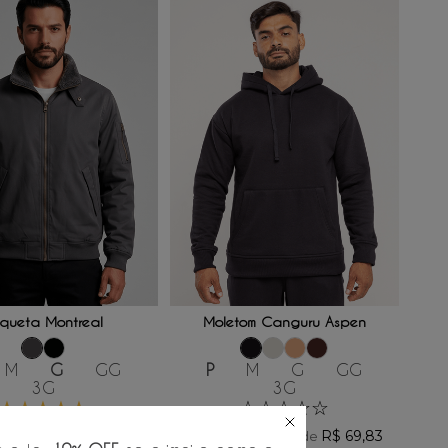
ONAR AO CARRINHO
ADICIONAR AO CARRINHO
queta Montreal
Moletom Canguru Aspen
M
G
GG
P
M
G
GG
3G
3G
★
★
★
★
★
☆
☆
☆
☆
☆
9
,
00
R$
419
,
00
R$
158
,
16
R$
69
,
83
/
6
x de
/
6
x de