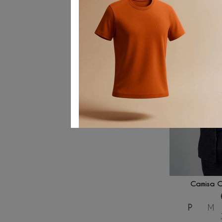
ADICIONAR
Camisa O
P
M