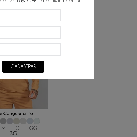
ra ter
10% OFF
na primeira compra
CADASTRAR
ONAR AO CARRINHO
w Canguru a Fio
M
G
GG
3G