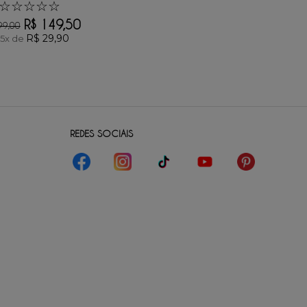
☆
☆
☆
☆
☆
R$
149
,
50
99
,
00
R$
29
,
90
/
5
x de
REDES SOCIAIS