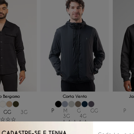
 AO CARRINHO
ADICIONAR AO CARRINHO
ADICI
o Bergamo
Corta Vento
Ja
P
M
G
GG
P
GG
3G
3G
4G
☆
☆
☆
☆
☆
☆
☆
☆
R$
66
,
50
/
6
x de
R$
599
,
00
R$
94
R$
99
,
83
/
6
x de