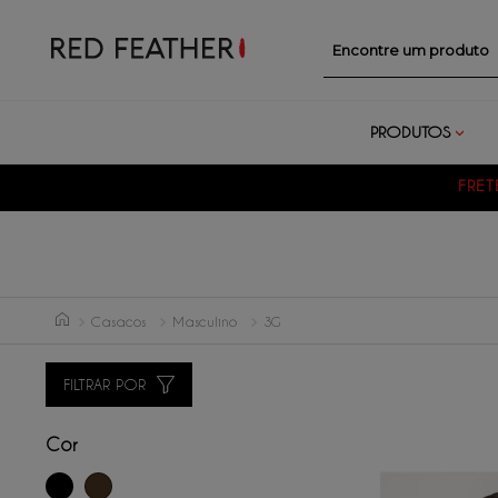
Encontre um prod
PRODUTOS
FRET
Casacos
Masculino
3G
FILTRAR POR
Cor