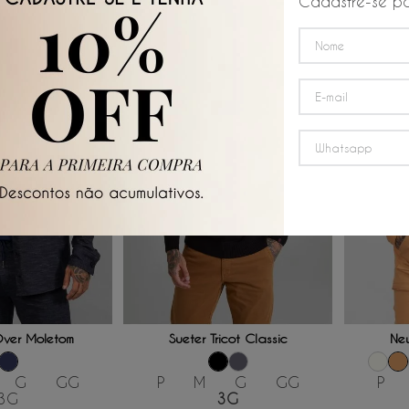
Cadastre-se pa
50%
OFF
50%
OFF
 AO CARRINHO
ADICIONAR AO CARRINHO
ADICI
ver Moletom
Sueter Tricot Classic
Ne
G
GG
P
M
G
GG
P
3G
3G