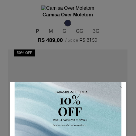
ADICIONAR AO CARRINHO
Camisa Over Moletom
P
M
G
GG
3G
R$
489
,
00
R$
81
,
50
/
6
x de
50%
OFF