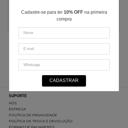
Cadastre-se para ter
10% OFF
na primeira
compra
ADICIONAR AO CARRINHO
Casaco Flanelado Gola alta c/ Capuz Xadrez
P
M
G
GG
XGG
R$
199
,
50
R$
33
,
25
/
6
x de
R$
399
,
00
CADASTRAR
SUPORTE
NÓS
ENTREGA
POLÍTICA DE PRIVACIDADE
POLÍTICA DE TROCA E DEVOLUÇÃO
FORMAS DE PAGAMENTO