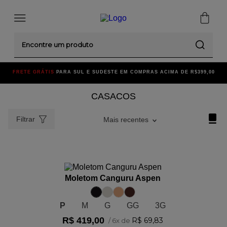
Encontre um produto
FRETE GRÁTIS
PARA SUL E SUDESTE EM COMPRAS ACIMA DE R$399,00
CASACOS
Filtrar
Mais recentes
ADICIONAR AO CARRINHO
Moletom Canguru Aspen
P
M
G
GG
3G
R$
419
,
00
R$
69
,
83
/
6
x de