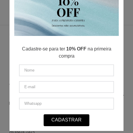
SUPORTE
NÓS
ENTREGA
Cadastre-se para ter
10% OFF
na primeira
POLÍTICA DE PRIVACIDADE
compra
POLÍTICA DE TROCA E DEVOLUÇÃO
FORMAS DE PAGAMENTO
MINHA CONTA
CONTATO
(11) 2693-4155
sac@redfeather.com.br
SHOPPING ELDORADO, PISO 1 - SÃO PAULO - SP
CADASTRAR
(11) 93501-0029
MORUMBI SHOPPING, PISO TÉRREO - SÃO PAULO - SP
(11) 91645-4642