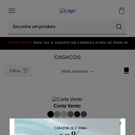
Encontre um produto
FRETE GRÁTIS
PARA SUL E SUDESTE EM COMPRAS ACIMA DE R$399,00
CASACOS
Filtrar
Mais recentes
ADICIONAR AO CARRINHO
Corta Vento
P
M
G
GG
3G
R$
599
,
00
R$
99
,
83
/
6
x de