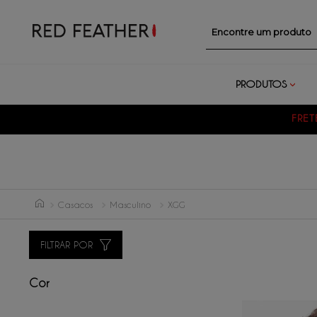
Encontre um prod
PRODUTOS
FRET
Casacos
Masculino
XGG
FILTRAR POR
Cor