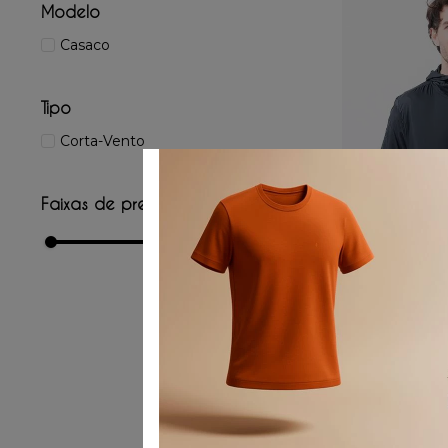
Modelo
Casaco
Tipo
Corta-Vento
Faixas de preço
R$ 599,00
–
R$ 600,00
ADICIONAR
Cort
P
M
3G
☆
☆
R$
599
,
00