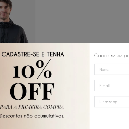
Cadastre-se pa
 AO CARRINHO
a Vento
G
GG
4G
☆
☆
☆
R$
99
,
83
/
6
x de