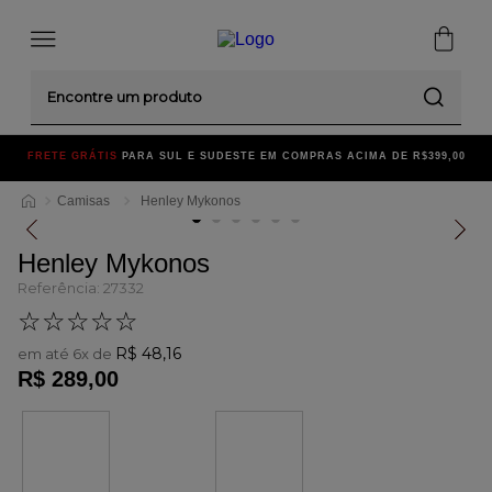
Encontre um produto
FRETE GRÁTIS
PARA SUL E SUDESTE EM COMPRAS ACIMA DE R$399,00
Camisas
Henley Mykonos
Henley Mykonos
Referência
:
27332
☆
☆
☆
☆
☆
R$
48
,
16
em até
6
x de
R$
289
,
00