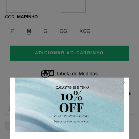
COR
MARINHO
:
P
M
G
GG
XGG
ADICIONAR AO CARRINHO
Tabela de Medidas
Parcelas
1
x
de
R$ 289,00
sem juros.
R$ 289,00
2
x
de
R$ 144,50
sem juros.
3
x
de
R$ 96,33
sem juros.
4
x
de
R$ 72,25
sem juros.