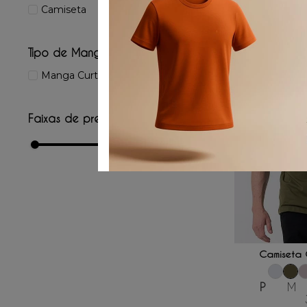
Camiseta
Tipo de Manga
Manga Curta
Faixas de preço
R$ 159,00
–
R$ 250,00
ADICIONAR
Camiseta 
P
M