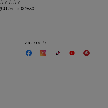
☆
☆
☆
☆
☆
9
,
00
R$
26
,
50
/
6
x de
REDES SOCIAIS