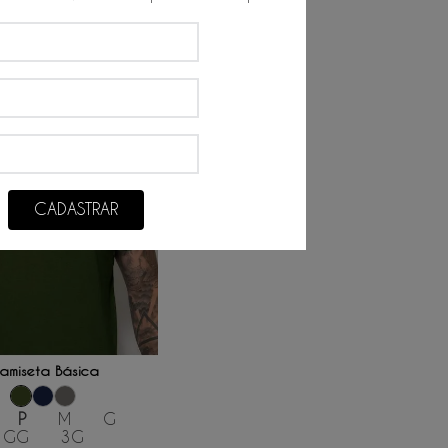
CADASTRAR
ONAR AO CARRINHO
amiseta Básica
P
M
G
GG
3G