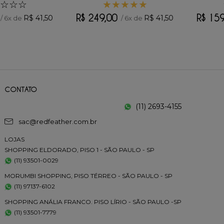
☆
☆
☆
★
★
★
★
★
R$
249
,
00
R$
15
R$
41
,
50
R$
41
,
50
/
6
x de
/
6
x de
CONTATO
(11) 2693-4155
sac@redfeather.com.br
LOJAS
SHOPPING ELDORADO, PISO 1 - SÃO PAULO - SP
(11) 93501-0029
MORUMBI SHOPPING, PISO TÉRREO - SÃO PAULO - SP
(11) 97137-6102
SHOPPING ANÁLIA FRANCO. PISO LÍRIO - SÃO PAULO -SP
(11) 93501-7779