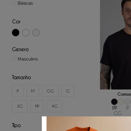
Básicas
Cor
Genero
Masculino
Tamanho
ADICIONAR
P
M
GG
G
Camise
3G
PP
4G
PP
P
GG
☆
☆
Tipo
R$
159
,
00