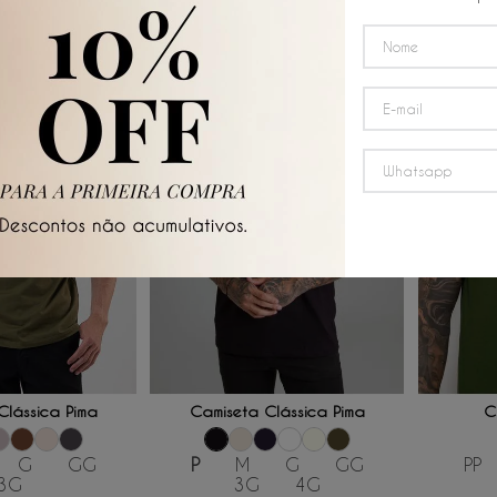
 AO CARRINHO
ADICIONAR AO CARRINHO
ADICI
Clássica Pima
Camiseta Clássica Pima
C
G
GG
P
M
G
GG
PP
3G
3G
4G