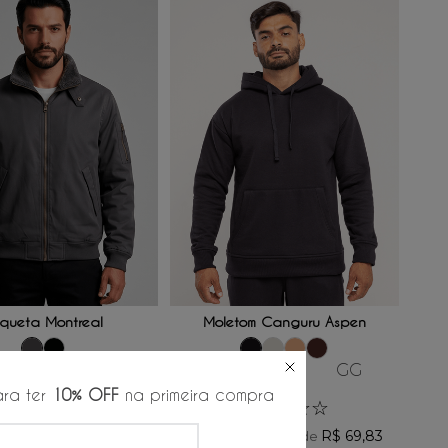
ONAR AO CARRINHO
ADICIONAR AO CARRINHO
queta Montreal
Moletom Canguru Aspen
M
G
GG
P
M
G
GG
3G
3G
ra ter
10% OFF
na primeira compra
★
★
★
★
★
☆
☆
☆
☆
☆
9
,
00
R$
419
,
00
R$
158
,
16
R$
69
,
83
/
6
x de
/
6
x de