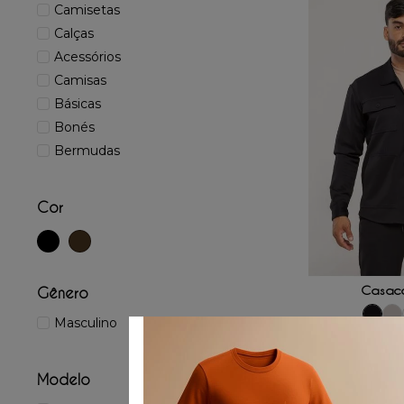
Camisetas
Calças
Acessórios
Camisas
Básicas
Bonés
Bermudas
Cor
ADICIONAR
Casac
Gênero
Masculino
P
G
☆
☆
Modelo
R$
399
,
00