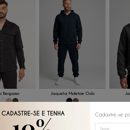
 AO CARRINHO
ADICIONAR AO CARRINHO
ADICI
o Bergamo
Jaqueta Moletom Oslo
Ja
P
GG
3G
P
M
G
GG
Cadastre-se pa
☆
☆
☆
☆
☆
☆
☆
☆
R$
439
,
00
R$
66
,
50
R$
73
,
16
/
6
x de
/
6
x de
R$
94