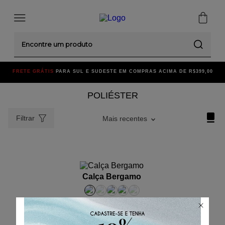
Encontre um produto
FRETE GRÁTIS
PARA SUL E SUDESTE EM COMPRAS ACIMA DE R$399,00
POLIÉSTER
Filtrar
Mais recentes
ADICIONAR AO CARRINHO
Calça Bergamo
P
M
G
GG
3G
☆
☆
☆
☆
☆