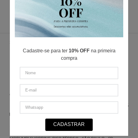
R$
449
,
00
R$
74
,
83
/
6
x de
SUPORTE
NÓS
Cadastre-se para ter
10% OFF
na primeira
ENTREGA
compra
POLÍTICA DE PRIVACIDADE
POLÍTICA DE TROCA E DEVOLUÇÃO
FORMAS DE PAGAMENTO
MINHA CONTA
CONTATO
(11) 2693-4155
sac@redfeather.com.br
CADASTRAR
SHOPPING ELDORADO, PISO 1 - SÃO PAULO - SP
(11) 93501-0029