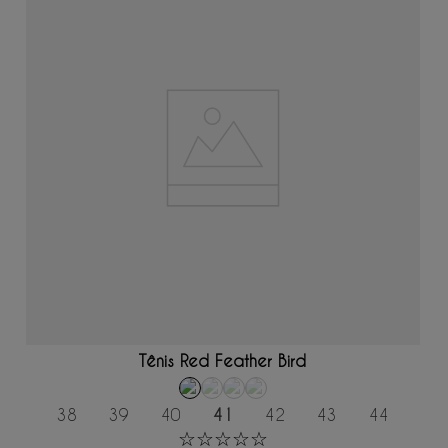
ADICIONAR AO CARRINHO
Tênis Red Feather Bird
38
39
40
41
42
43
44
☆
☆
☆
☆
☆