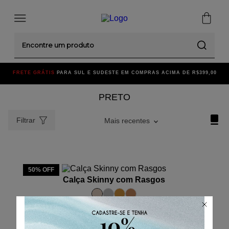
Encontre um produto
FRETE GRÁTIS
PARA SUL E SUDESTE EM COMPRAS ACIMA DE R$399,00
PRETO
Filtrar
Mais recentes
ADICIONAR AO CARRINHO
50%
OFF
Calça Skinny com Rasgos
38
40
42
44
46
48
R$
209
,
50
R$
34
,
91
/
6
x de
R$
419
,
00