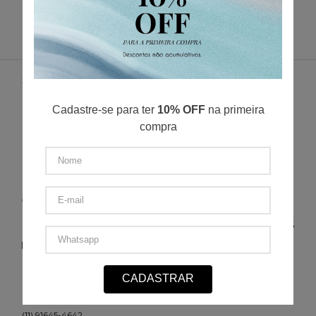
SUPORTE
NÓS
Cadastre-se para ter
10% OFF
na primeira
ENTREGA
compra
POLÍTICA DE PRIVACIDADE
POLÍTICA DE TROCA E DEVOLUÇÃO
FORMAS DE PAGAMENTO
MINHA CONTA
CONTATO
(11) 2693-4155
sac@redfeather.com.br
SHOPPING ELDORADO, PISO 1 - SÃO PAULO - SP
CADASTRAR
(11) 93501-0029
MORUMBI SHOPPING, PISO TÉRREO - SÃO PAULO - SP
(11) 91645-4642