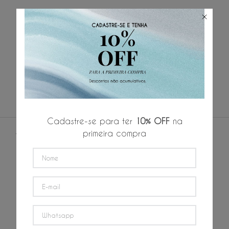
ADICIONAR AO CARRINHO
50%
OFF
Casaco Flanelado Gola alta c/ Capuz Xadrez
P
M
G
GG
XGG
R$
199
,
50
R$
33
,
25
/
6
x de
R$
399
,
00
Cadastre-se para ter
10% OFF
na
SUPORTE
primeira compra
NÓS
ENTREGA
POLÍTICA DE PRIVACIDADE
POLÍTICA DE TROCA E DEVOLUÇÃO
FORMAS DE PAGAMENTO
MINHA CONTA
CONTATO