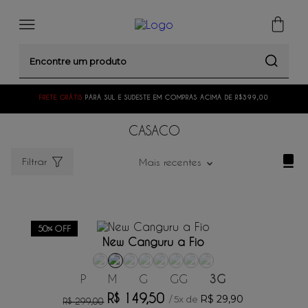
Encontre um produto
FRETE GRÁTIS
PARA SUL E SUDESTE EM COMPRAS ACIMA DE R$399,00
CASACO
Filtrar
Mais recentes
ADICIONAR AO CARRINHO
50%
OFF
New Canguru a Fio
P
M
G
GG
3G
R$
149
,
50
R$
29
,
90
/
5
x de
R$
299
,
00