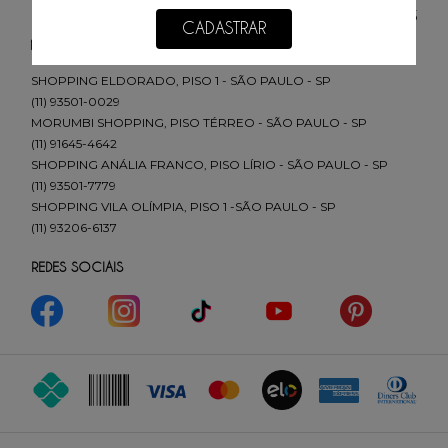
(11) 2693-4155
CADASTRAR
sac@redfeather.com.br
SHOPPING ELDORADO, PISO 1 - SÃO PAULO - SP
(11) 93501-0029
MORUMBI SHOPPING, PISO TÉRREO - SÃO PAULO - SP
(11) 91645-4642
SHOPPING ANÁLIA FRANCO, PISO LÍRIO - SÃO PAULO - SP
(11) 93501-7779
SHOPPING VILA OLÍMPIA, PISO 1 -SÃO PAULO - SP
(11) 93206-6137
REDES SOCIAIS