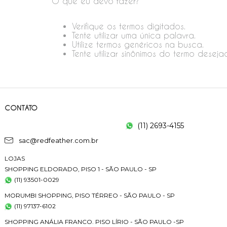
O que eu devo fazer?
Verifique os termos digitados.
Tente utilizar uma única palavra.
Utilize termos genéricos na busca.
Tente utilizar sinônimos do termo deseja
CONTATO
(11) 2693-4155
sac@redfeather.com.br
LOJAS
SHOPPING ELDORADO, PISO 1 - SÃO PAULO - SP
(11) 93501-0029
MORUMBI SHOPPING, PISO TÉRREO - SÃO PAULO - SP
(11) 97137-6102
SHOPPING ANÁLIA FRANCO. PISO LÍRIO - SÃO PAULO -SP