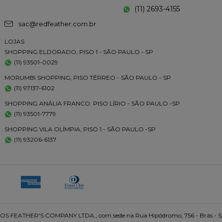
(11) 2693-4155
sac@redfeather.com.br
LOJAS
SHOPPING ELDORADO, PISO 1 - SÃO PAULO - SP
(11) 93501-0029
MORUMBI SHOPPING, PISO TÉRREO - SÃO PAULO - SP
(11) 97137-6102
SHOPPING ANÁLIA FRANCO. PISO LÍRIO - SÃO PAULO -SP
(11) 93501-7779
SHOPPING VILA OLÍMPIA, PISO 1 - SÃO PAULO -SP
(11) 93206-6137
 FEATHER'S COMPANY LTDA., com sede na Rua Hipódromo, 756 - Brás - 