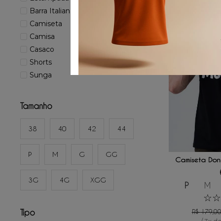
Barra Italiana
Camiseta
Camisa
Casaco
Shorts
Sunga
Tamanho
38
40
42
44
ADICIONAR
P
M
G
GG
Camiseta Don'
3G
4G
XGG
P
M
☆
☆
Tipo
R$
179
,
0
/
3
x d