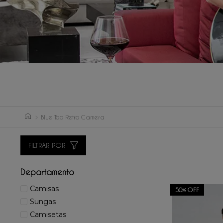
Blue Top Retro Camera
FILTRAR POR
Departamento
Camisas
50%
OFF
Sungas
Camisetas