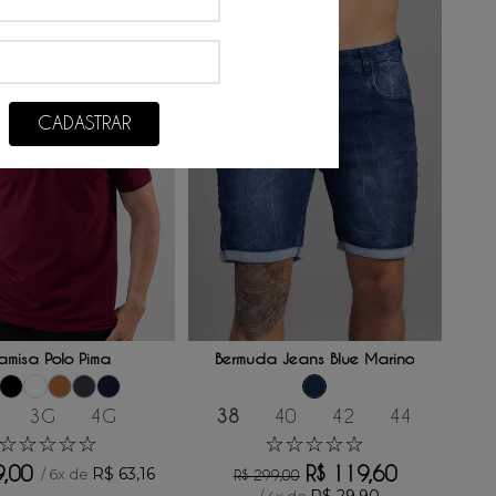
CADASTRAR
ONAR AO CARRINHO
ADICIONAR AO CARRINHO
amisa Polo Pima
Bermuda Jeans Blue Marino
3G
4G
38
40
42
44
☆
☆
☆
☆
☆
☆
☆
☆
☆
☆
9
,
00
R$
119
,
60
R$
63
,
16
/
6
x de
R$
299
,
00
R$
29
,
90
/
4
x de