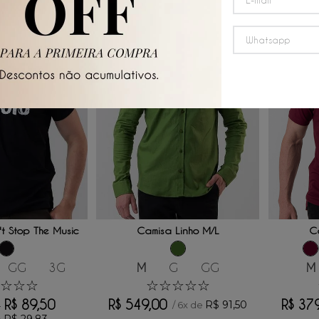
 AO CARRINHO
ADICIONAR AO CARRINHO
ADICI
t Stop The Music
Camisa Linho M/L
C
GG
3G
M
G
GG
M
☆
☆
☆
☆
☆
☆
☆
☆
R$
89
,
50
R$
549
,
00
R$
37
R$
91
,
50
/
6
x de
0
R$
29
,
83
e