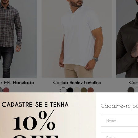
 AO CARRINHO
ADICIONAR AO CARRINHO
ADICI
z M/L Flanelada
Camisa Henley Portofino
Cami
P
M
G
GG
G
XGG
M
3G
☆
☆
☆
Cadastre-se pa
☆
☆
☆
☆
☆
R$
234
,
50
R$
41
R$
299
,
00
R$
49
,
83
/
6
x de
R$
39
,
08
e