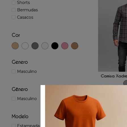
Shorts
Bermudas
Casacos
Cor
Genero
ADICIONAR
Masculino
Camisa Xadre
Gênero
G
G
☆
☆
Masculino
R$
469
,
00
/
6
x d
Modelo
50%
OFF
Estampada