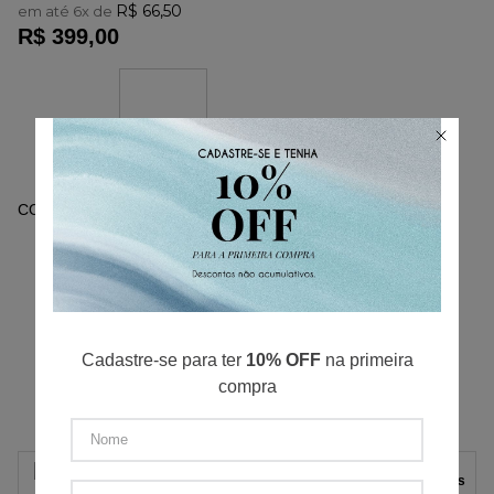
R$
66
,
50
em até
6
x de
R$
399
,
00
COR
ESMERALDA
:
P
M
G
GG
XGG
ADICIONAR AO CARRINHO
Cadastre-se para ter
10% OFF
na primeira
compra
Tabela de Medidas
Parcelas