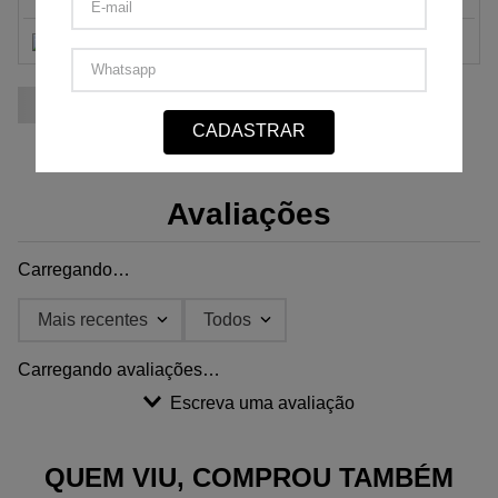
1
x
de
R$ 399,00
sem juros.
R$ 399,00
2
x
de
R$ 199,50
sem juros.
3
x
de
R$ 133,00
sem juros.
4
x
de
R$ 99,75
sem juros.
CADASTRAR
5
x
de
R$ 79,80
sem juros.
6
x
de
R$ 66,50
sem juros.
Avaliações
Carregando…
Mais recentes
Todos
Carregando avaliações…
Escreva uma avaliação
QUEM VIU, COMPROU TAMBÉM