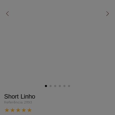
Short Linho
Referência
:
21193
★
★
★
★
★