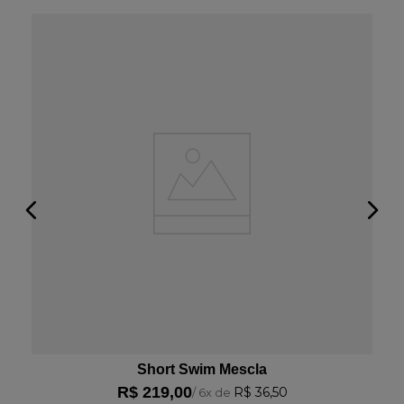
Adicionar avaliação
Título
Avalie o produto de 1 a 5 estrelas
★
★
★
★
★
Seu nome
Sua localização
Endereço de email
Short Swim Mescla
R$
219
,
00
R$
36
,
50
/
6
x de
Escreva uma avaliação