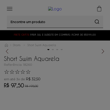
Encontre um produto
FRETE GRÁTIS
PARA SUL E SUDESTE EM COMPRAS ACIMA DE R$399,00
Shorts
Short Swim Aquarela
Short Swim Aquarela
Referência
:
18260
☆
☆
☆
☆
☆
R$
32
,
50
em até
3
x de
R$
97
,
50
R$
195
,
00