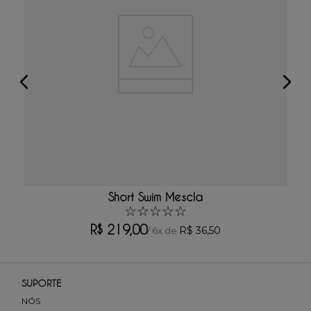
Avalie o produto de 1 a 5 estrelas
★
★
★
★
★
Seu nome
Sua localização
Endereço de email
Short Swim Mescla
☆
☆
☆
☆
☆
Escreva uma avaliação
R$
219
,
00
R$
36
,
50
/
6
x de
SUPORTE
NÓS