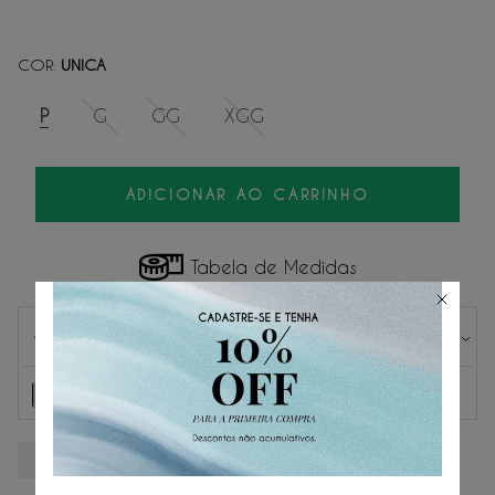
COR
UNICA
:
P
G
GG
XGG
ADICIONAR AO CARRINHO
Tabela de Medidas
Parcelas
1
x
de
R$ 97,50
sem juros.
R$ 97,50
2
x
de
R$ 48,75
sem juros.
3
x
de
R$ 32,50
sem juros.