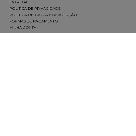
ENVIAR AVALIAÇÃO
ENTREGA
POLÍTICA DE PRIVACIDADE
POLÍTICA DE TROCA E DEVOLUÇÃO
FORMAS DE PAGAMENTO
MINHA CONTA
CONTATO
(11) 2693-4155
sac@redfeather.com.br
SHOPPING ELDORADO, PISO 1 - SÃO PAULO - SP
(11) 93501-0029
MORUMBI SHOPPING, PISO TÉRREO - SÃO PAULO - SP
(11) 91645-4642
SHOPPING ANÁLIA FRANCO, PISO LÍRIO - SÃO PAULO - SP
(11) 93501-7779
SHOPPING VILA OLÍMPIA, PISO 1 -SÃO PAULO - SP
(11) 93206-6137
REDES SOCIAIS