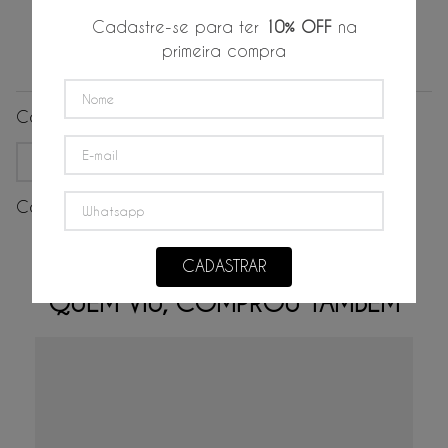
Cadastre-se para ter
10% OFF
na
primeira compra
Avaliações
Carregando…
Mais recentes
Todos
Carregando avaliações…
Escreva uma avaliação
CADASTRAR
QUEM VIU, COMPROU TAMBÉM
Adicionar avaliação
Título