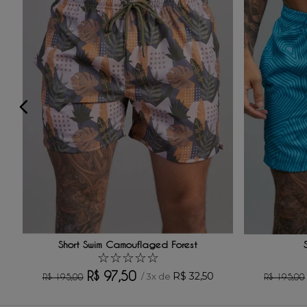
Avalie o produto de 1 a 5 estrelas
★
★
★
★
★
Seu nome
Sua localização
Endereço de email
Escreva uma avaliação
Short Swim Camouflaged Forest
☆
☆
☆
☆
☆
R$
97
,
50
R$
32
,
50
/
3
x de
R$
195
,
00
R$
195
,
00