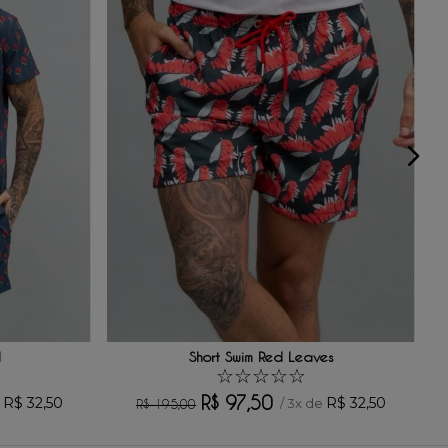
d
Short Swim Red Leaves
☆
☆
☆
☆
☆
R$
97
,
50
R$
32
,
50
R$
32
,
50
e
/
3
x de
R$
195
,
00