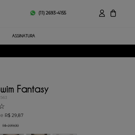
(11) 2693-4155
ASSINATURA
Swim Fantasy
0563
☆
de
R$
29
,
87
R$
239
,
00