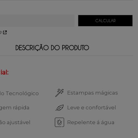
59,75
sem juros.
39,83
sem juros.
29,87
sem juros.
P
DESCRIÇÃO DO PRODUTO
al:
Estampas mágicas
do Tecnológico
gem rápida
Leve e confortável
ão ajustável
Repelente á água