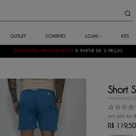
uto
OUTLET
CONTATO
LOJAS
KITS
DESCONTO PROGRESSIVO
A PARTIR DE 3 PEÇAS
Short 
Referência
:
2
☆
☆
☆
☆
em até
4
x 
R$
119
,
50