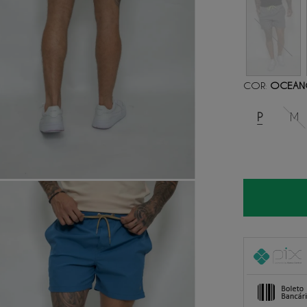
COR
OCEA
:
P
M
1
x
de
R$ 