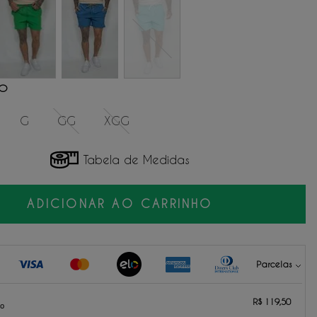
NO
G
GG
XGG
Tabela de Medidas
ADICIONAR AO CARRINHO
Parcelas
119,50
sem juros.
R$ 119,50