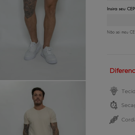
2
x
de
R$ 
3
x
de
R$ 
4
x
de
R$ 
Não sei meu CE
Diferenci
Teci
Seca
Cord