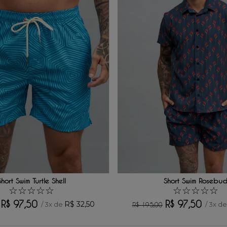
Short Swim Turtle Shell
Short Swim Rosebu
☆
☆
☆
☆
☆
☆
☆
☆
☆
☆
R$
97
,
50
R$
97
,
50
R$
32
,
50
/
3
x de
/
3
x d
R$
195
,
00