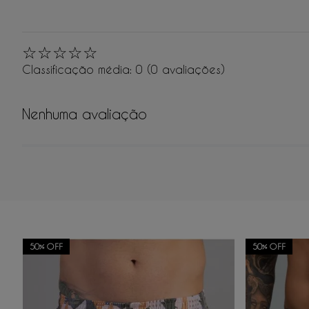
☆
☆
☆
☆
☆
Classificação média: 0
(0 avaliações)
Nenhuma avaliação
Adicionar avaliação
50%
OFF
50%
OFF
Título