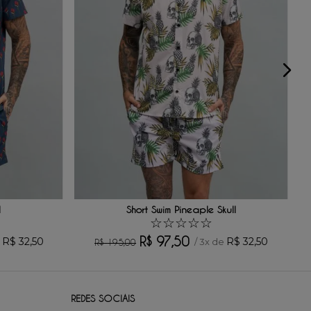
d
Short Swim Pineaple Skull
☆
☆
☆
☆
☆
R$
97
,
50
R$
32
,
50
R$
32
,
50
e
/
3
x de
R$
195
,
00
REDES SOCIAIS