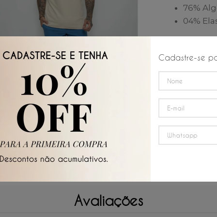
76% Al
04% Ela
Instruçõ
Cadastre-se pa
Lava
Não s
Passa
miní
Avaliações