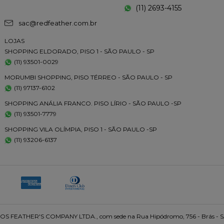
(11) 2693-4155
sac@redfeather.com.br
LOJAS
SHOPPING ELDORADO, PISO 1 - SÃO PAULO - SP
(11) 93501-0029
MORUMBI SHOPPING, PISO TÉRREO - SÃO PAULO - SP
(11) 97137-6102
SHOPPING ANÁLIA FRANCO. PISO LÍRIO - SÃO PAULO -SP
(11) 93501-7779
SHOPPING VILA OLÍMPIA, PISO 1 - SÃO PAULO -SP
(11) 93206-6137
 FEATHER'S COMPANY LTDA., com sede na Rua Hipódromo, 756 - Brás - 