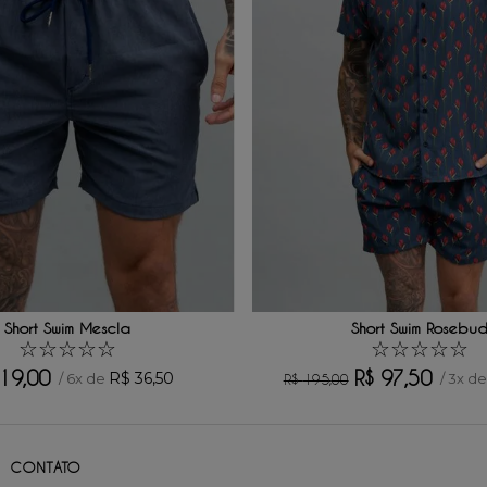
Short Swim Mescla
Short Swim Rosebu
☆
☆
☆
☆
☆
☆
☆
☆
☆
☆
19
,
00
R$
97
,
50
R$
36
,
50
/
6
x de
/
3
x d
R$
195
,
00
CONTATO