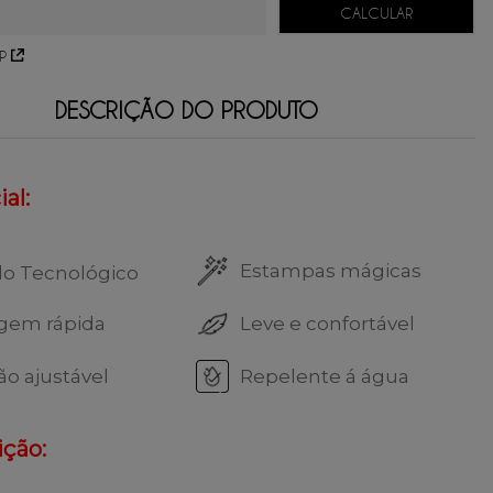
P
DESCRIÇÃO DO PRODUTO
al:
Estampas mágicas
do Tecnológico
gem rápida
Leve e confortável
ão ajustável
Repelente á água
ção: