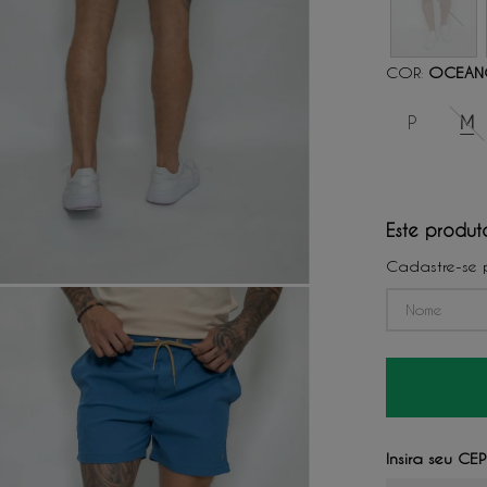
COR
OCEA
:
P
M
Este produt