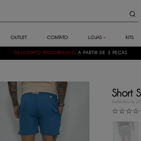
uto
OUTLET
CONTATO
LOJAS
KITS
DESCONTO PROGRESSIVO
A PARTIR DE 3 PEÇAS
Short 
Referência
:
2
☆
☆
☆
☆