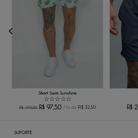
Seu nome
Sua localização
Endereço de email
Escreva uma avaliação
Short Swim Sunshine
☆
☆
☆
☆
☆
R$
97
,
50
R$
2
R$
32
,
50
/
3
x de
R$
195
,
00
ENVIAR AVALIAÇÃO
SUPORTE