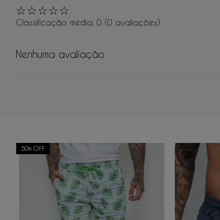
☆
☆
☆
☆
☆
Classificação média: 0
(0 avaliações)
Nenhuma avaliação
Adicionar avaliação
50%
OFF
Título
Avalie o produto de 1 a 5 estrelas
★
★
★
★
★