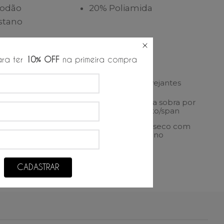
godão
20% Poliamida
stano
es de lavagem:
ra ter
10% OFF
na primeira compra
gem a manual
Proibido alvejantes
Secagem na sobra por
ecar em tambor
gotejamento/span
r á temperatura
Lavagem à seco com
ma
percloretileno
CADASTRAR