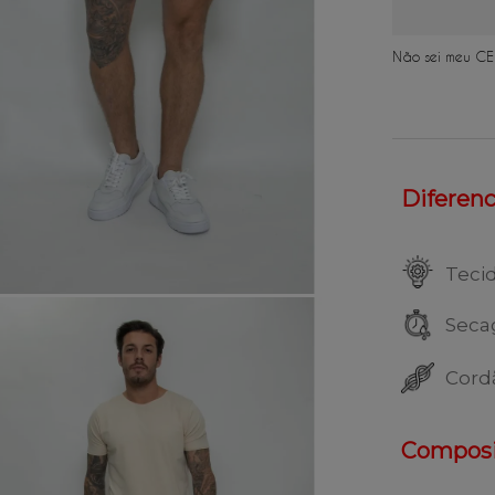
Não sei meu CE
Diferenci
Teci
Seca
Cord
Composi