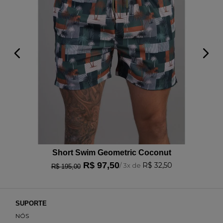
Short Swim Geometric Coconut
R$
97
,
50
R$
32
,
50
/
3
x de
R$
195
,
00
SUPORTE
NÓS