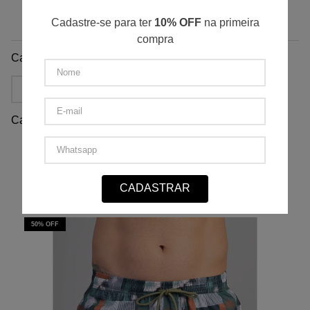
Avaliações
Cadastre-se para ter
10% OFF
na primeira
compra
Carregando…
Mais recentes
Todos
Carregando avaliações…
Faça login para escrever uma avaliação.
CADASTRAR
QUEM VIU, COMPROU TAMBÉM
50%
OFF