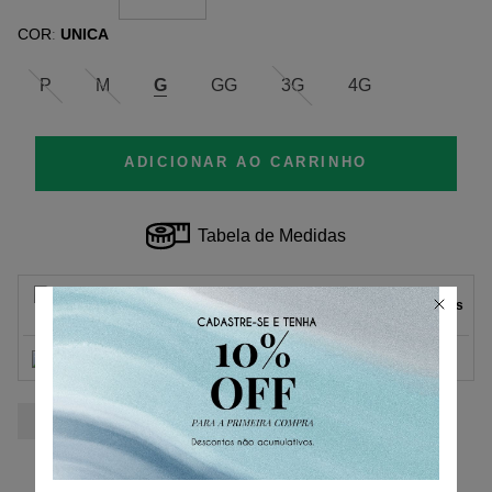
COR
UNICA
:
P
M
G
GG
3G
4G
ADICIONAR AO CARRINHO
Tabela de Medidas
Parcelas
1
x
de
R$ 97,50
sem juros.
R$ 97,50
2
x
de
R$ 48,75
sem juros.
3
x
de
R$ 32,50
sem juros.