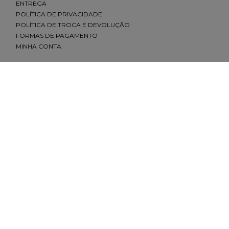
ENTREGA
POLÍTICA DE PRIVACIDADE
POLÍTICA DE TROCA E DEVOLUÇÃO
FORMAS DE PAGAMENTO
MINHA CONTA
CONTATO
(11) 2693-4155
sac@redfeather.com.br
SHOPPING ELDORADO, PISO 1 - SÃO PAULO - SP
(11) 93501-0029
MORUMBI SHOPPING, PISO TÉRREO - SÃO PAULO - SP
(11) 91645-4642
SHOPPING ANÁLIA FRANCO, PISO LÍRIO - SÃO PAULO - SP
(11) 93501-7779
SHOPPING VILA OLÍMPIA, PISO 1 -SÃO PAULO - SP
(11) 93206-6137
REDES SOCIAIS