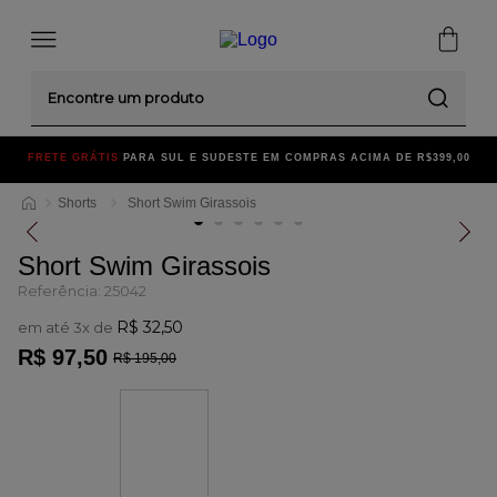
Encontre um produto
FRETE GRÁTIS
PARA SUL E SUDESTE EM COMPRAS ACIMA DE R$399,00
Shorts
Short Swim Girassois
Short Swim Girassois
Referência
:
25042
R$
32
,
50
em até
3
x de
R$
97
,
50
R$
195
,
00