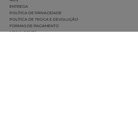
ENTREGA
POLÍTICA DE PRIVACIDADE
POLÍTICA DE TROCA E DEVOLUÇÃO
FORMAS DE PAGAMENTO
MINHA CONTA
CONTATO
(11) 2693-4155
sac@redfeather.com.br
SHOPPING ELDORADO, PISO 1 - SÃO PAULO - SP
(11) 93501-0029
MORUMBI SHOPPING, PISO TÉRREO - SÃO PAULO - SP
(11) 91645-4642
SHOPPING ANÁLIA FRANCO, PISO LÍRIO - SÃO PAULO - SP
(11) 93501-7779
SHOPPING VILA OLÍMPIA, PISO 1 -SÃO PAULO - SP
(11) 93206-6137
REDES SOCIAIS