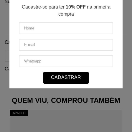
Não sei meu CEP
Cadastre-se para ter
10% OFF
na primeira
compra
Avaliações
Carregando…
Mais recentes
Todos
Carregando avaliações…
CADASTRAR
Faça login para escrever uma avaliação.
QUEM VIU, COMPROU TAMBÉM
50%
OFF