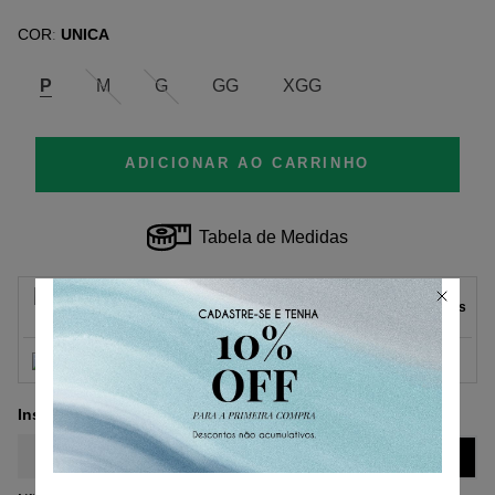
COR
UNICA
:
P
M
G
GG
XGG
ADICIONAR AO CARRINHO
Tabela de Medidas
Parcelas
1
x
de
R$ 109,50
sem juros.
R$ 109,50
2
x
de
R$ 54,75
sem juros.
3
x
de
R$ 36,50
sem juros.
4
x
de
R$ 27,37
sem juros.