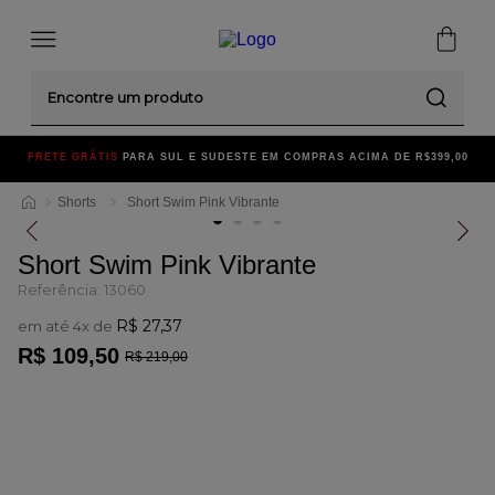
Encontre um produto
FRETE GRÁTIS
PARA SUL E SUDESTE EM COMPRAS ACIMA DE R$399,00
Shorts
Short Swim Pink Vibrante
Short Swim Pink Vibrante
Referência
:
13060
R$
27
,
37
em até
4
x de
R$
109
,
50
R$
219
,
00